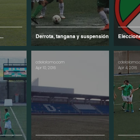
..
Derrota, tangana y suspensión...
Eleccion
cdelalamo.com
cdelalamo
Apr 10, 2016
Apr 4, 2016