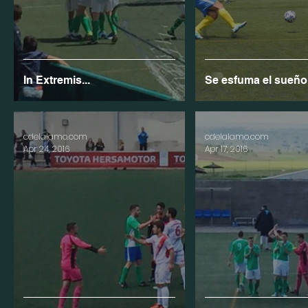
In Extremis...
Se esfuma el sueño.
cdelalamo.com
cdelalamo.com
Apr 24, 2016
Apr 17, 2016