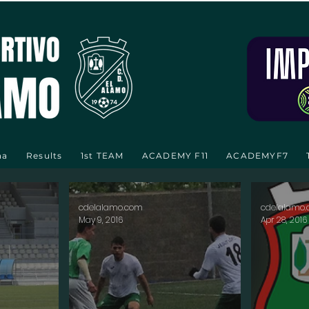
na
Results
1st TEAM
ACADEMY F11
ACADEMYF7
cdelalamo.com
cdelalamo
May 9, 2016
Apr 28, 2016