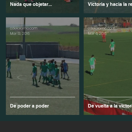
Nada que objetar...
Victoria y hacia la rec
cdelalamo.com
cdelalamo.com
Mar 13, 2016
Mar 6, 2016
De poder a poder
De vuelta a la victor