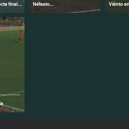
ta final....
Nefasto...
Viento en
ia