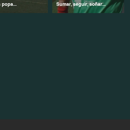
 popa...
Sumar, seguir, soñar...