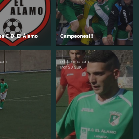
es C.D. El Álamo
Campeones!!!
.com
cdelalamo.com
Mar 20, 2016