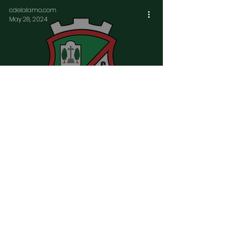
cdelalamo.com
May 28, 2024
Información de renovación
temporada 24/25
cdelalamo.com
Jan 26, 2024