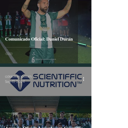
𝐂𝐨𝐦𝐮𝐧𝐢𝐜𝐚𝐝𝐨 𝐎𝐟𝐢𝐜𝐢𝐚𝐥: 𝐃𝐚𝐧𝐢𝐞𝐥 𝐃𝐮𝐫𝐚́𝐧
cdelalamo.com
Sep 13, 2024