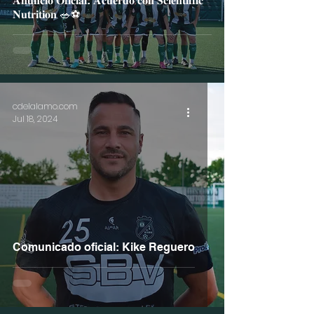
𝐀𝐧𝐮𝐧𝐜𝐢𝐨 𝐎𝐟𝐢𝐜𝐢𝐚𝐥: 𝐀𝐜𝐮𝐞𝐫𝐝𝐨 𝐜𝐨𝐧 𝐒𝐜𝐢𝐞𝐧𝐭𝐢𝐟𝐟𝐢𝐜
𝐍𝐮𝐭𝐫𝐢𝐭𝐢𝐨𝐧 🥗⚽
cdelalamo.com
Jul 18, 2024
Comunicado oficial: Kike Reguero