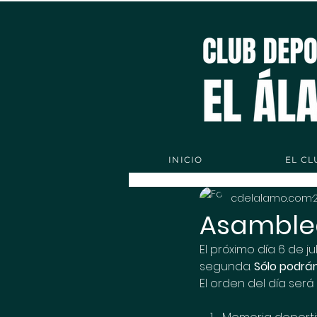
INICIO
EL CL
cdelalamo.com
Asamblea 
El próximo día 6 de ju
segunda. 
Sólo podrán 
El orden del día será 