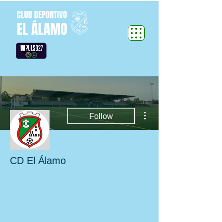
More actions
Follow
CD El Álamo