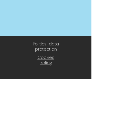
Politics data
protection
Cookies
policy
® 2021 CD El Álamo
CD El Álamo