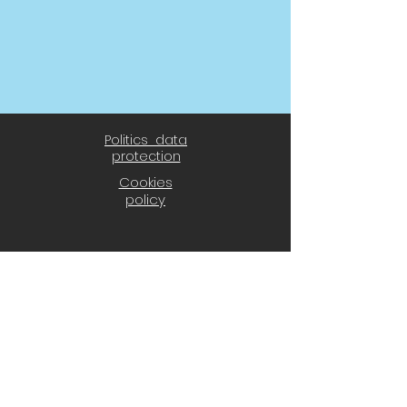
Politics data
protection
Cookies
policy
® 2021 CD El Álamo
CD El Álamo