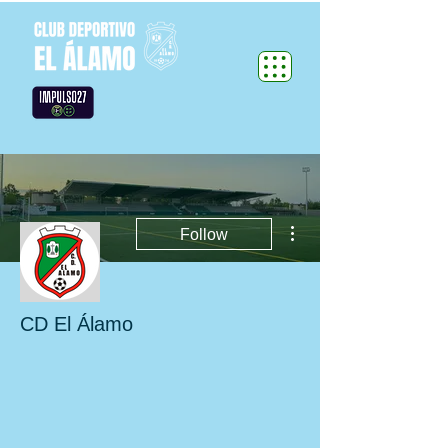
More actions
Follow
CD El Álamo