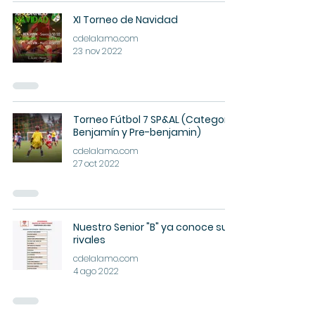
XI Torneo de Navidad
cdelalamo.com
23 nov 2022
Torneo Fútbol 7 SP&AL (Categoría
Benjamín y Pre-benjamin)
cdelalamo.com
27 oct 2022
Nuestro Senior "B" ya conoce sus
rivales
cdelalamo.com
4 ago 2022