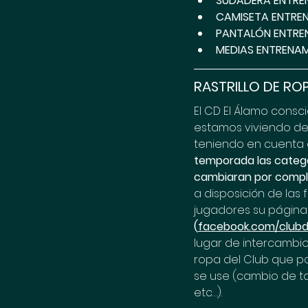
SUDADERA ENTRE
CAMISETA ENTRE
PANTALÓN ENTRE
MEDIAS ENTRENA
RASTRILLO DE RO
El CD El Álamo consci
estamos viviendo deb
teniendo en cuenta 
temporada las categor
cambiaran por comple
a disposición de las 
jugadores su págin
(
facebook.com/clubd
lugar de intercambi
ropa del Club que po
se use (cambio de tall
etc…).