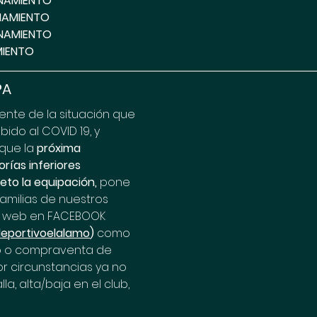
NAMIENTO
NAMIENTO
NAMIENTO
MIENTO
PA
ente de la situación que 
ido al COVID 19, y 
que la 
próxima 
ías inferiores 
to la equipación,
 pone 
familias de nuestros 
a web en FACEBOOK 
eportivoelalamo
) 
como 
o o compraventa de 
r circunstancias ya no 
a, alta/baja en el club, 