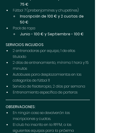
75 € 
Fútbol 7 (prebenjamines y chupetines)
Inscripción de 100 € y 2 cuotas de 
50 € 
Pack de ropa 
Junio - 100 € y Septiembre - 100 €
SERVICIOS INCLUIDOS 
2 entrenadores por equipo, 1 de ellos 
titulado 
2 días de entrenamiento, mínimo 1 hora y 15 
minutos
Autobuses para desplazamientos en las 
categorías de fútbol 11 
Servicio de fisioterapia, 2 días por semana 
Entrenamiento específico de porteros 
OBSERVACIONES:
En ningún caso se devolverán las 
inscripciones y cuotas.
El club ha inscrito en la RFFM, a los 
siguientes equipos para la próxima 