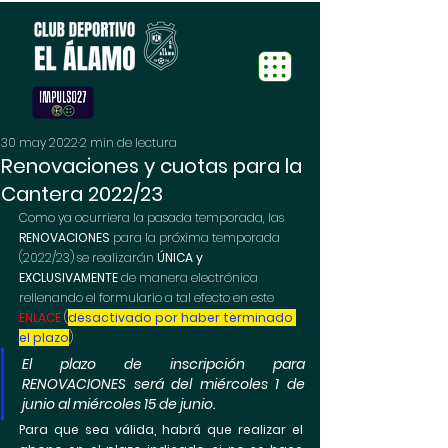
30 may 2022
2 min de lectura
Renovaciones y cuotas para la
Cantera 2022/23
Como ya ocurriera la pasada temporada, las 
RENOVACIONES
 para la próxima temporada 
(2022/23) se realizarán 
ÚNICA y 
EXCLUSIVAMENTE 
de manera electrónica 
rellenando el formulario a tal efecto en este 
ENLACE
 (
desactivado por haber terminado 
el plazo
)
El plazo de inscripción para 
RENOVACIONES será del miércoles 1 de 
junio al miércoles 15 de junio. 
Para que sea válida, habrá que realizar el 