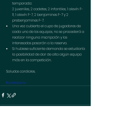
temporada:          
2 juveniles, 2 cadetes, 2 infantiles, 1 alevín F-
11, 1 alevín F-7, 2 benjamines F-7 y 2 
prebenjamines F-7. 
Una vez cubierto el cupo de jugadores de 
cada uno de los equipos, no se procederá a 
realizar ninguna inscripción y los 
interesados pasarán a la reserva. 
Si hubiese suficiente demanda se estudiaría 
la posibilidad de dar de alta algún equipo 
más en la competición.
 Saludos cordiales.
#cdelalamo