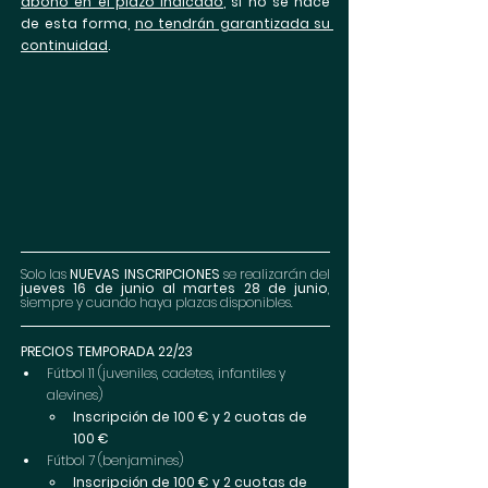
abono en el plazo indicado
, si no se hace 
de esta forma, 
no tendrán garantizada su 
continuidad
. 
Solo las 
NUEVAS INSCRIPCIONES
 se realizarán del 
jueves 16 de junio al martes 28 de junio
, 
siempre y cuando haya plazas disponibles.
PRECIOS TEMPORADA 22/23
Fútbol 11 (juveniles, cadetes, infantiles y 
alevines)
Inscripción de 100 € y 2 cuotas de 
100 € 
Fútbol 7 (benjamines) 
Inscripción de 100 € y 2 cuotas de 