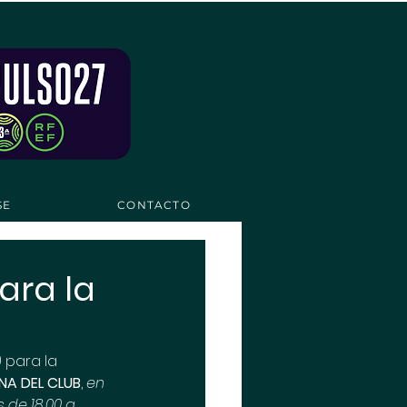
SE
CONTACTO
ara la
) para la 
INA DEL CLUB
, 
en 
 de 18.00 a 