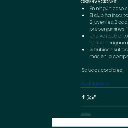
OBSERVACIONES:
En ningún caso s
El club ha inscrit
2 juveniles, 2 cade
prebenjamines F-
Una vez cubierto
realizar ninguna 
Si hubiese sufic
más en la compet
 Saludos cordiales.
#cdelalamo