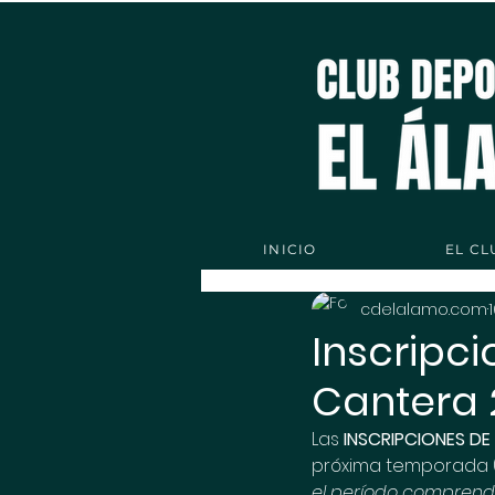
INICIO
EL CL
cdelalamo.com
Inscripc
Cantera 
Las 
INSCRIPCIONES D
próxima temporada (
el período comprendido