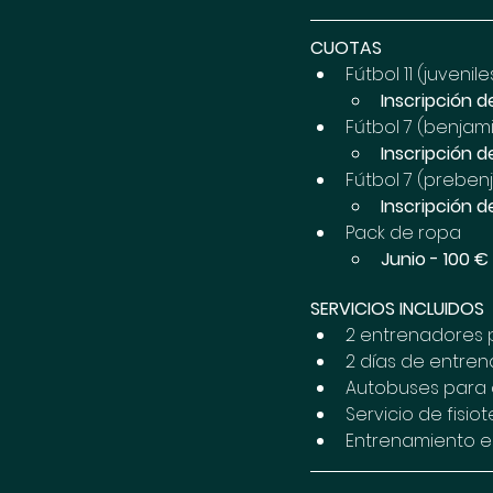
CUOTAS
Fútbol 11 (juvenil
Inscripción d
Fútbol 7 (benjam
Inscripción d
Fútbol 7 (preben
Inscripción d
Pack de ropa 
Junio - 100 €
SERVICIOS INCLUIDOS 
2 entrenadores po
2 días de entren
Autobuses para d
Servicio de fisio
Entrenamiento e