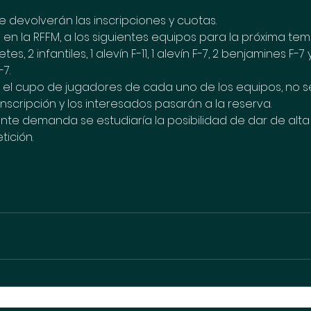
e devolverán las inscripciones y cuotas.
o en la RFFM, a los siguientes equipos para la próxima tempor
tes, 2 infantiles, 1 alevín F-11, 1 alevín F-7, 2 benjamines F-7 y
7. 
 el cupo de jugadores de cada uno de los equipos, no 
inscripción y los interesados pasarán a la reserva. 
iente demanda se estudiaría la posibilidad de dar de alt
ición.