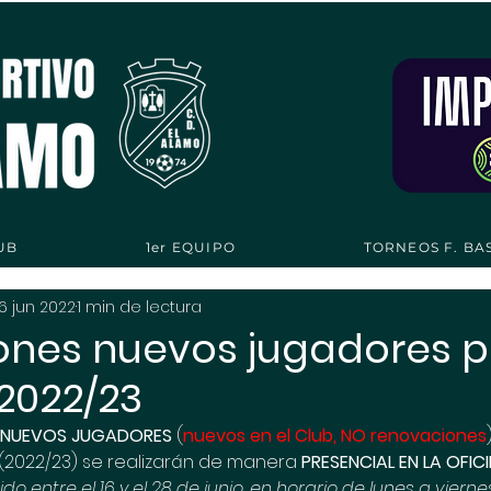
UB
1er EQUIPO
TORNEOS F. BA
16 jun 2022
1 min de lectura
iones nuevos jugadores p
2022/23
E NUEVOS JUGADORES
 (
nuevos en el Club, NO renovaciones
2022/23) se realizarán de manera 
PRESENCIAL EN LA OFIC
 entre el 16 y el 28 de junio, en horario de lunes a viernes