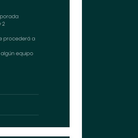
ada:          
 2 
se procederá a 
a algún equipo 