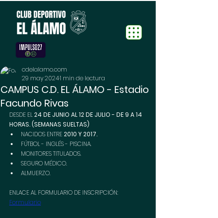
cdelalamo.com
29 may 2024
1 min de lectura
CAMPUS C.D. EL ÁLAMO - Estadio
Facundo Rivas
DESDE EL 
24 DE JUNIO AL 12 DE JULIO - DE 9 A 14 
HORAS. (SEMANAS SUELTAS)
NACIDOS ENTRE 
2010 Y 2017.
FÚTBOL - INGLÉS - PISCINA.
MONITORES TITULADOS.
SEGURO MÉDICO.
ALMUERZO.
ENLACE AL FORMULARIO DE INSCRIPCIÓN: 
Formulario