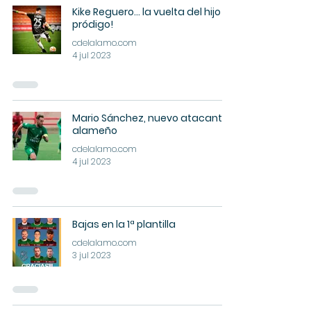
Kike Reguero... la vuelta del hijo
pródigo!
cdelalamo.com
4 jul 2023
Mario Sánchez, nuevo atacante
alameño
cdelalamo.com
4 jul 2023
Bajas en la 1ª plantilla
cdelalamo.com
3 jul 2023