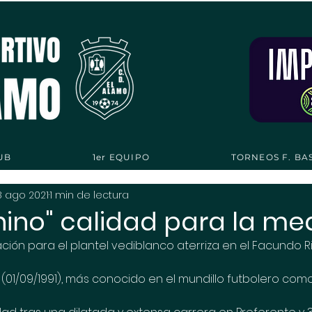
UB
1er EQUIPO
TORNEOS F. BA
8 ago 2021
1 min de lectura
ino" calidad para la medu
ión para el plantel vediblanco aterriza en el Facundo Riv
 (01/09/1991), más conocido en el mundillo futbolero como