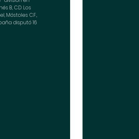
 división en 
 B, C.D. Los 
, Móstoles C.F., 
paña disputó 16 