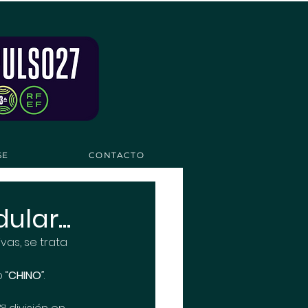
SE
CONTACTO
lar...
as, se trata 
 “
CHINO
”.