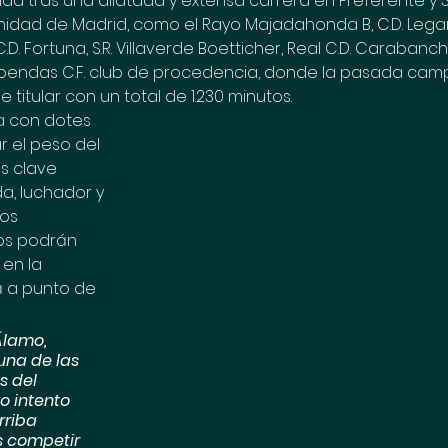
ad tras una dilatada y extensa carrera en Preferente y 3ª
dad de Madrid, como el Rayo Majadahonda B, C.D. Leganés
. Fortuna, S.R. Villaverde Boetticher, Real C.D. Carabanchel
Alcobendas C.F. club de procedencia, donde la pasada cam
de titular con un total de 1.230 minutos.
ta con dotes 
 el peso del 
 clave 
a, luchador y 
los 
os podrán 
 en la 
 a punto de 
Álamo, 
una de las 
s del 
o intento 
rriba 
s competir 