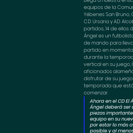
Llega a nuestra entid
equipos de la Comuni
Yébenes San Bruno, C.D
C.D. Ursaria y A.D. 
partidos, 14 de ellos 
Ángel es un futbolis
de mando para llevar
partido en momentos
durante la temporad
vertical en su juego, 
aficionados alameñ
disfrutar de su juego
temporada que está
comenzar.
Ahora en el CD El 
Ángel deberá ser 
piezas importante
equipo en su nuev
por estar lo más a
posible y al meno