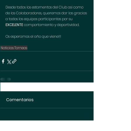
Desde todos los estamentos del Club asi como 
de los Colaboradores, queremos dar las gracias 
a todos los equipos participantes por su 
EXCELENTE
 comportamiento y deportividad. 
Os esperamos el año que viene!!! 
Noticias
Torneos
Comentarios
Escribir un comentario...