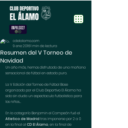
cdelalamo.com
9 ene 2016
1 min de lectura
Resumen del V Torneo de
Navidad
Un año más, hemos disfrutado de una mañana 
sensacional de fútbol en estado puro.
La V Edición del Torneo de Fútbol Base 
organizado por el Club Deportivo El Álamo ha 
sido sin duda un espectaculo futbolistico para 
los niños...  
En la categoría Benjamin el Campeón fué el 
Atletico de Madrid
 tras imponerse por 2 a 0 
en la final al 
CD El Álamo
, en la final de 