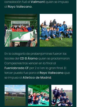
consolación fué el 
Vallmont 
quien se impuso 
al 
Rayo Vallecano.
En la categoría de prebenjamines fueron los 
locales del 
CD El Álamo
 quien se proclamaron 
Campeones tras vencer en la final al 
Fuenlabrada CF
 por 2 a 1 en la gran final. El 
tercer puesto fue para el 
Rayo Vallecano
 que 
se impuso al 
Atletico de Madrid
. 