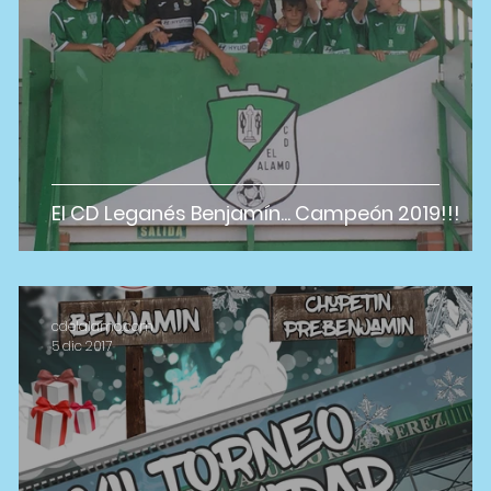
El CD Leganés Benjamín... Campeón 2019!!!
cdelalamo.com
5 dic 2017