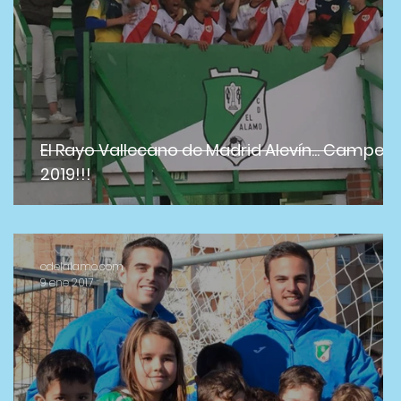
El Rayo Vallecano de Madrid Alevín... Campeó
2019!!!
cdelalamo.com
9 ene 2017