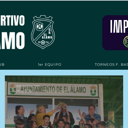
UB
1er EQUIPO
TORNEOS F. BA
cdelalamo.com
5 may 2019