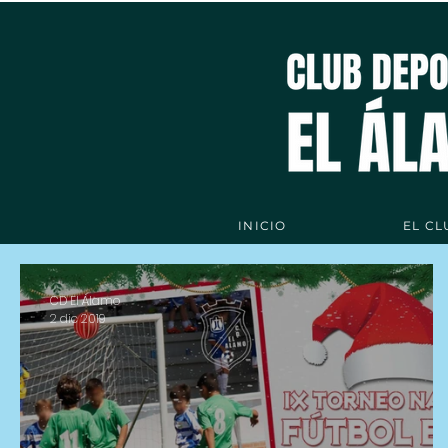
INICIO
EL CL
CD El Álamo
2 dic 2019