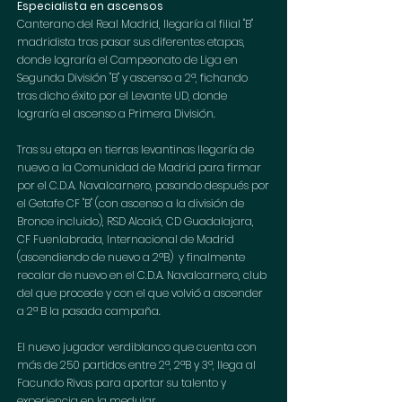
Especialista en ascensos
Canterano del Real Madrid, llegaría al filial "B" 
madridista tras pasar sus diferentes etapas, 
donde lograría el Campeonato de Liga en 
Segunda División "B" y ascenso a 2ª, fichando 
tras dicho éxito por el Levante UD, donde 
lograría el ascenso a Primera División.
Tras su etapa en tierras levantinas llegaría de 
nuevo a la Comunidad de Madrid para firmar 
por el C.D.A. Navalcarnero, pasando después por 
el Getafe CF "B" (con ascenso a la división de 
Bronce incluido), RSD Alcalá, CD Guadalajara, 
CF Fuenlabrada, Internacional de Madrid 
(ascendiendo de nuevo a 2ªB)  y finalmente 
recalar de nuevo en el C.D.A. Navalcarnero, club 
del que procede y con el que volvió a ascender 
a 2ª B la pasada campaña.
El nuevo jugador verdiblanco que cuenta con 
más de 250 partidos entre 2ª, 2ªB y 3ª, llega al 
Facundo Rivas para aportar su talento y 
experiencia en la medular…