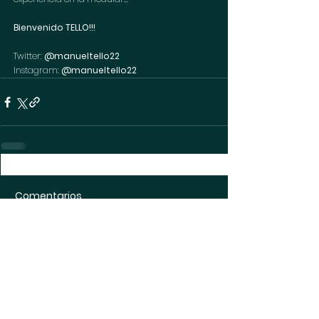
Bienvenido TELLO!!!
Twitter: 
@manueltello22
Instagram:
 @manueltello22
Comentarios
Ya no es posible comentar esta
entrada. Contacta al propietario
del sitio para obtener más
información.