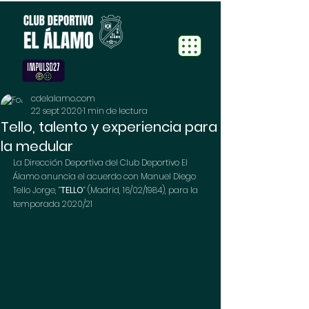
cdelalamo.com
22 sept 2020
1 min de lectura
Tello, talento y experiencia para
la medular
La Dirección Deportiva del Club Deportivo El 
Álamo anuncia el acuerdo con Manuel Diego 
Tello Jorge, ”
TELLO
” (Madrid, 16/02/1984), para la 
temporada 2020/21