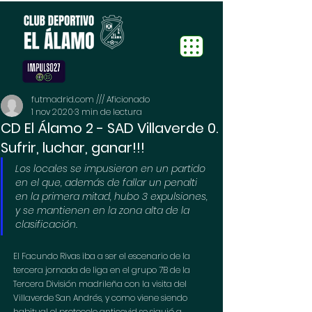
futmadrid.com /// Aficionado
1 nov 2020
3 min de lectura
CD El Álamo 2 - SAD Villaverde 0.
Sufrir, luchar, ganar!!!
Los locales se impusieron en un partido 
en el que, además de fallar un penalti 
en la primera mitad, hubo 3 expulsiones, 
y se mantienen en la zona alta de la 
clasificación.
El Facundo Rivas iba a ser el escenario de la 
tercera jornada de liga en el grupo 7B de la 
Tercera División madrileña con la visita del 
Villaverde San Andrés, y como viene siendo 
habitual el protocolo anticovid se siguió a 