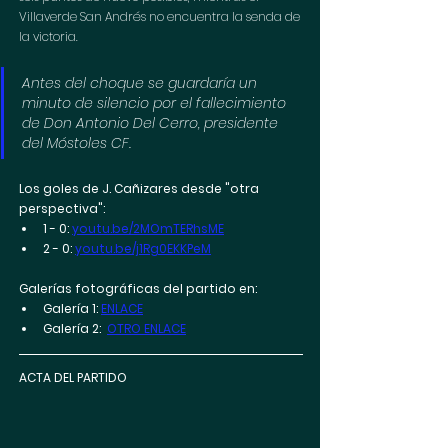
Villaverde San Andrés no encuentra la senda de 
la victoria.
Antes del choque se guardaría un 
minuto de silencio por el fallecimiento 
de Don Antonio Del Cerro, presidente 
del Móstoles CF.
Los goles de J. Cañizares desde "otra 
perspectiva":
1 - 0: 
youtu.be/2MOmTERhsME
2 - 0: 
youtu.be/j1Rg0EKKPeM
Galerías fotográficas del partido en: 
Galería 1: 
ENLACE
Galería 2:  
OTRO ENLACE
ACTA DEL PARTIDO