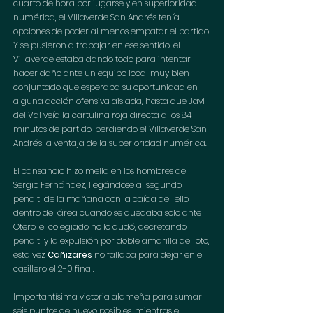
cuarto de hora por jugarse y en superioridad 
numérica, el Villaverde San Andrés tenía 
opciones de poder al menos empatar el partido.
Y se pusieron a trabajar en ese sentido, el 
Villaverde estaba dando todo para intentar 
hacer daño ante un equipo local muy bien 
conjuntado que esperaba su oportunidad en 
alguna acción ofensiva aislada, hasta que Javi 
del Val veía la cartulina roja directa a los 84 
minutos de partido, perdiendo el Villaverde San 
Andrés la ventaja de la superioridad numérica.
El cansancio hizo mella en los hombres de 
Sergio Fernández, llegándose al segundo 
penalti de la mañana con la caída de Tello 
dentro del área cuando se quedaba solo ante 
Otero, el colegiado no lo dudó, decretando 
penalti y la expulsión por doble amarilla de Toto, 
esta vez 
Cañizares
 no fallaba para dejar en el 
casillero el 2-0 final.
Importantísima victoria alameña para sumar 
seis puntos de nuevo posibles, mientras el 