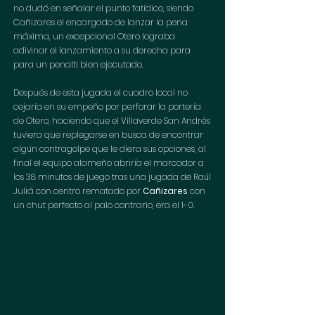
no dudó en señalar el punto fatídico, siendo 
Cañizares el encargado de lanzar la pena 
máxima, un excepcional Otero lograba 
adivinar el lanzamiento a su derecha para 
para un penalti bien ejecutado.
Después de esta jugada el cuadro local no 
cejaría en su empeño por perforar la portería 
de Otero, haciendo que el Villaverde San Andrés 
tuviera que replegarse en busca de encontrar 
algún contragolpe que le diera sus opciones, al 
final el equipo alameño abriría el marcador a 
los 38 minutos de juego tras una jugada de Raúl 
Juliá con centro rematado por 
Cañizares
 con 
un chut perfecto al palo contrario, era el 1-0.