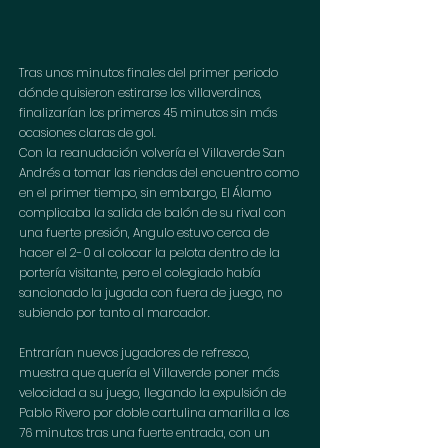
Tras unos minutos finales del primer periodo 
dónde quisieron estirarse los villaverdinos, 
finalizarían los primeros 45 minutos sin más 
ocasiones claras de gol.
Con la reanudación volvería el Villaverde San 
Andrés a tomar las riendas del encuentro como 
en el primer tiempo, sin embargo, El Álamo 
complicaba la salida de balón de su rival con 
una fuerte presión, Angulo estuvo cerca de 
hacer el 2-0 al colocar la pelota dentro de la 
portería visitante, pero el colegiado había 
sancionado la jugada con fuera de juego, no 
subiendo por tanto al marcador.
Entrarían nuevos jugadores de refresco, 
muestra que quería el Villaverde poner más 
velocidad a su juego, llegando la expulsión de 
Pablo Rivero por doble cartulina amarilla a los 
76 minutos tras una fuerte entrada, con un 