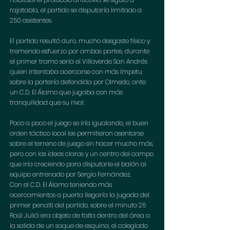
rajatabla, el partido se disputaría limitado a 
250 asistentes.
El partido resultó duro, mucho desgaste físico y 
tremendo esfuerzo por ambas partes, durante 
el primer tramo sería el Villaverde San Andrés 
quien intentaba acercarse con más ímpetu 
sobre la portería defendida por Olmedo, ante 
un C.D. El Álamo que jugaba con más 
tranquilidad que su rival.
Poco a poco el juego se iría igualando, el buen 
orden táctico local les permitieron asentarse 
sobre el terreno de juego sin hacer mucho más, 
pero con las ideas claras y un centro del campo 
que iría creciendo para disputarle el balón al 
equipo entrenado por Sergio Fernández.
Con el C.D. El Álamo teniendo más 
acercamientos a puerta llegaría la jugada del 
primer penalti del partido, sobre el minuto 26 
Raúl Juliá era objeto de falta dentro del área a 
la salida de un saque de esquina, el colegiado 