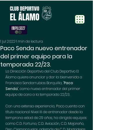
1 jul 2022
1 min de lectura
Paco Senda nuevo entrenador
del primer equipo para la
temporada 22/23.
La Dirección Deportiva del Club Deportivo El 
Álamo quiere anunciar y dar la bienvenida a 
Francisco Sendarrubias Barquilla, "
Paco 
Senda
", como nuevo entrenador del primer 
equipo de cara a la temporada 22/23.
Con una extensa experiencia, Paco cuenta con 
título nacional Nivel III de entrenador desde la 
temprana edad de 29 años, ha dirigido equipos 
como C.D. Fortuna, C.D. Aviación, C.D. Mejoreño, 
Dep. Ciempozuelos, además de C.D. Madridejos, 