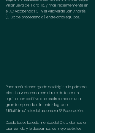
Villanueva del Pardillo, y más recientemente en 
el AD Alcobendas CF y el Villaverde San Andrés 
(Club de procedencia), entre otros equipos. 
Paco será el encargado de dirigir a la primera 
plantilla verderona con el reto de tener un 
equipo competitivo que aspire a hacer una 
gran temporada e intentar lograr el 
“dificilísimo” reto del ascenso a 3ª Federación. 
Desde todos los estamentos del Club, damos la 
bienvenida y le deseamos los mejores éxitos, 