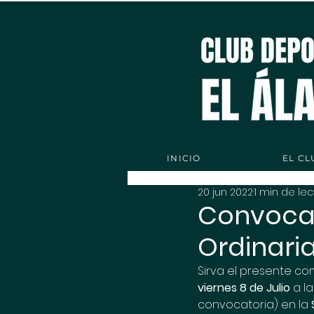
INICIO
EL CL
20 jun 2022
1 min de lec
Convoca
Ordinari
Sirva el presente co
viernes 8 de Julio
 a l
convocatoria) en la 