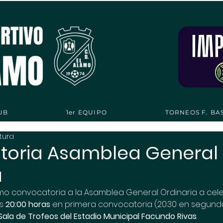
UB
1er EQUIPO
TORNEOS F. BA
tura
toria Asamblea General
a
mo convocatoria a la Asamblea General Ordinaria a cele
as
 20:00 horas
 en primera convocatoria (20:30 en segund
Sala de Trofeos del Estadio Municipal Facundo Rivas
.