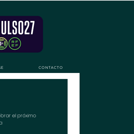
SE
CONTACTO
brar el próximo 
a 