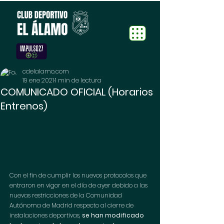
cdelalamo.com
19 ene 2021
1 min de lectura
COMUNICADO OFICIAL (Horarios
Entrenos)
Con el fin de cumplir los nuevos protocolos que 
entraron en vigor en el día de ayer debido a las 
nuevas restricciones de la Comunidad 
Autónoma de Madrid respecto al cierre de 
instalaciones deportivas, 
se han modificado 