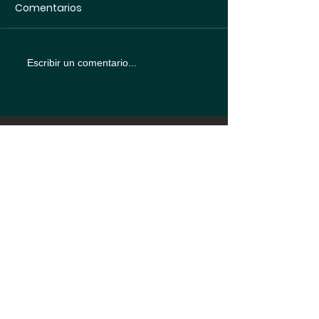
Comentarios
Escribir un comentario...
Política de
protección de datos
Política de
Cookies
® 2024 CD El Álamo