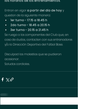
los horarios de los entrenamientos
. 
Entran en vigor 
a partir del día de hoy 
y 
quedan de la siguiente manera:
1er turno - 17.15 a 18.45 h
2do turno - 18.45 a 20.15 h
3er turno - 20.15 a 21.45 h
Se ruega a los componentes del Club que, en 
caso de dudas, contacten con sus entrenadores 
y/o la Dirección Deportiva del Fútbol Base.
Disculpad las molestias que se pudieran 
ocasionar. 
Saludos cordiales.