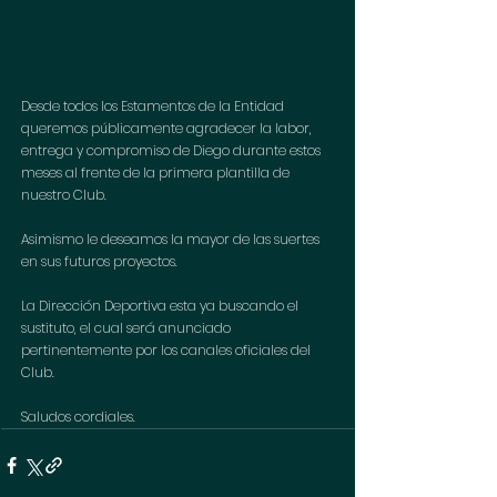
Desde todos los Estamentos de la Entidad 
queremos públicamente agradecer la labor, 
entrega y compromiso de Diego durante estos 
meses al frente de la primera plantilla de 
nuestro Club.
Asimismo le deseamos la mayor de las suertes 
en sus futuros proyectos.
La Dirección Deportiva esta ya buscando el 
sustituto, el cual será anunciado 
pertinentemente por los canales oficiales del 
Club.
Saludos cordiales.