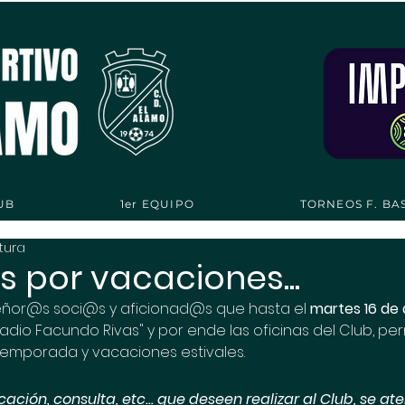
UB
1er EQUIPO
TORNEOS F. BA
tura
 por vacaciones...
eñor@s soci@s y aficionad@s que hasta el 
martes 16 de
stadio Facundo Rivas" y por ende las oficinas del Club, 
temporada y vacaciones estivales.
ción, consulta, etc... que deseen realizar al Club, se a