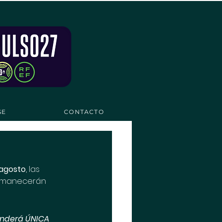
SE
CONTACTO
 agosto
, las 
permanecerán 
tenderá ÚNICA 