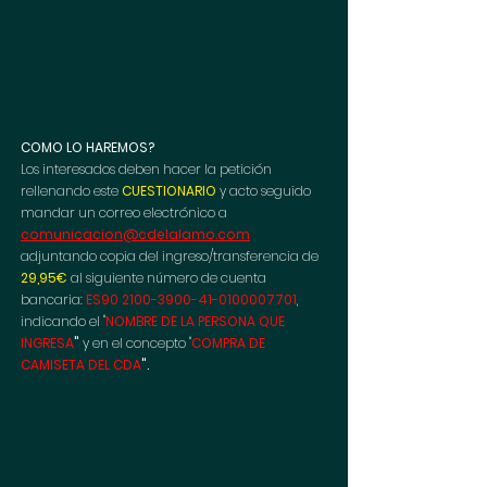
COMO LO HAREMOS?
Los interesados deben hacer la petición 
rellenando este 
CUESTIONARIO
 y acto seguido 
mandar un correo electrónico a 
comunicacion@cdelalamo.com
adjuntando copia del ingreso/transferencia de 
29,95€
al siguiente número de cuenta 
bancaria: 
ES90 2100-3900-41-0100007701
, 
indicando el "
NOMBRE DE LA PERSONA QUE 
INGRESA
"
 y en el concepto "
COMPRA DE 
CAMISETA DEL CDA
".