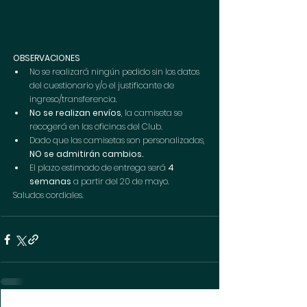
OBSERVACIONES
No se realizará ningún pedido sin los datos 
del cuestionario y/o el justificante de 
ingreso/transferencia.
No se realizan envíos
, la camiseta se 
recogerá en las oficinas del Club.
Dado que las camisetas son personalizadas, 
NO se admitirán cambios.
El plazo estimado de entrega será 
4 
semanas 
a partir del 20 de mayo.
Saludos cordiales.