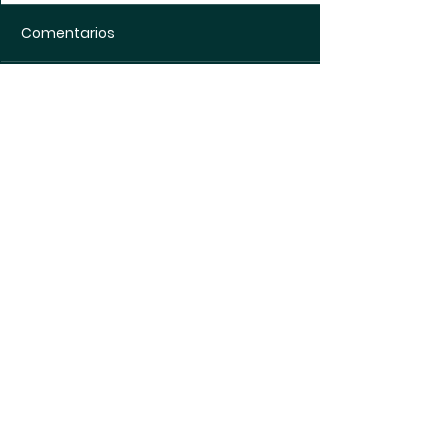
Comentarios
Escribir un comentario...
Política de
protección de datos
Política de
Cookies