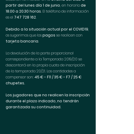
partir del lunes día 1 de junio
, en horario 
de 
18.00 a 20.30 horas
. El teléfono de información 
es el 
747 728 162
.
Debido a la situación actual por el COVID19
, 
os sugerimos que los 
pagos
 se realicen con 
tarjeta bancaria
.
La devolución de la parte proporcional 
correspondiente a la Temporada 2019/20 se 
descontará en la propia cuota de inscripción 
de la temporada 20/21. Las cantidades a 
compensar son: 
45 € - F11 / 35 € - F7 / 25 € 
chupetes. 
Los jugadores que no realicen la inscripción 
durante el plazo indicado, no tendrán 
garantizada su continuidad.