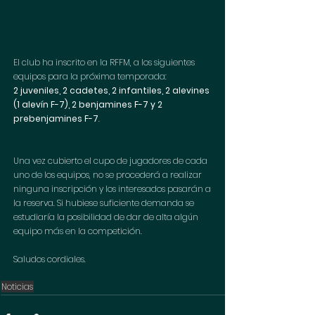
El club ha inscrito en la RFFM, a los siguientes 
equipos para la próxima temporada: 
2 juveniles, 2 cadetes, 2 infantiles, 2 alevines 
(1 alevín F-7), 2 benjamines F-7 y 2 
prebenjamines F-7
. 
Una vez cubierto el cupo de jugadores de cada 
uno de los equipos, no se procederá a realizar 
ninguna inscripción y los interesados pasarán a 
la reserva. Si hubiese suficiente demanda se 
estudiaría la posibilidad de dar de alta algún 
equipo más en la competición.
Saludos cordiales.
Noticias