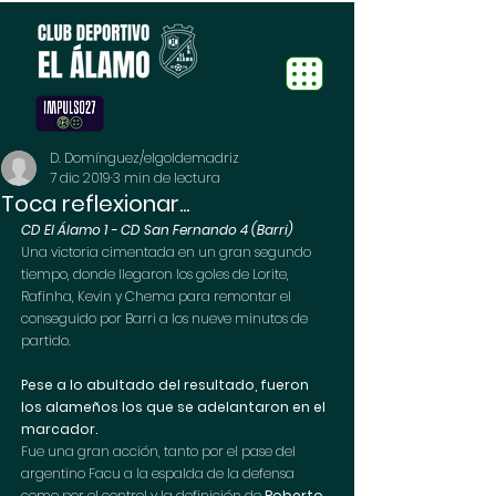
D. Domínguez/elgoldemadriz
7 dic 2019
3 min de lectura
Toca reflexionar...
CD El Álamo 1 - CD San Fernando 4 (Barri)
Una victoria cimentada en un gran segundo 
tiempo, donde llegaron los goles de Lorite, 
Rafinha, Kevin y Chema para remontar el 
conseguido por Barri a los nueve minutos de 
partido.
Pese a lo abultado del resultado, fueron 
los alameños los que se adelantaron en el 
marcador. 
Fue una gran acción, tanto por el pase del 
argentino Facu a la espalda de la defensa 
como por el control y la definición de 
Roberto 