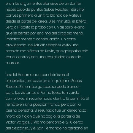
eran los argumentos ofensivos de un Sanfer 
necesitado de puntos. Sebas Rosales intervino 
por vez primera a un tiro blando de Mateus 
desde el borde del área. Diez minutos, el lateral 
Sergio Hipólito lo probó con un disparo lejano 
que se perdió por encima del arco alameño. 
Prácticamente a continuación, un corte 
providencial de Adrián Sánchez evitó una 
ocasión manifiesta de Kevin, que galopaba solo 
por el centro y con una posibilidad clara de 
marcar.
Los del Henares, aun por detrás en el 
electrónico, empezaron a inquietar a Sebas 
Rosales. Sin embargo, todo se pudo truncar 
para los visitantes si Fer no fuese tan zurdo 
como lo es. El recorte hacia dentro le permitió el 
remate en una posición franca pero con la 
pierna derecha. El resultado fue un derechazo 
mordido, flojo y que no cogió la portería de 
Víctor Vargas. El Álamo perdonó el 2-0 cerca 
del descanso… y el San Fernando no perdonó en 