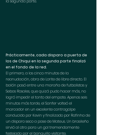
la segunda parte.
Prácticamente, cada disparo a puerta de 
los de Chiqui en la segunda parte finalizó 
en el fondo de la red. 
El primero, a los cinco minutos de la 
reanudación, obra de Lorite de libre directo. El 
balón pasó entre una maraña de futbolistas y 
Sebas Rosales, que quizá pudo hacer más, no 
logró impedir el tanto del empate. Apenas seis 
minutos más tarde, el Sanfer volteó el 
marcador en un excelente contragolpe 
conducido por Kevin y finalizado por Rafinha de 
un disparo seco a pase de Mateus. Un brasileño 
sirvió al otro para un gol tremendamente 
festejado por el banquillo visitante.