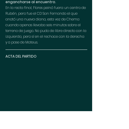
engancharse al encuentro. 
En la recta final, Flores peinó fuera un centro de 
Rubén, pero fue el CD San Fernando el que 
anotó una nueva diana, esta vez de Chema 
cuando apenas llevaba seis minutos sobre el 
terreno de juego. No pudo de libre directo con la 
izquierda, pero sí en el rechace con la derecha 
y a pase de Mateus. 
ACTA DEL PARTIDO