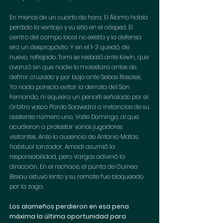
En menos de un cuarto de hora, El Álamo había 
perdido la ventaja y su sitio en el césped. El 
centro del campo local no existía y la defensa 
era un despropósito. Y en el 1-3 quedó, de 
nuevo, reflejado. Tomi se resbaló ante Kevin, que 
avanzó sin que nadie lo molestara antes de 
definir cruzado y por bajo ante Sebas Rosales. 
Ya nada parecía evitar la derrota del San 
Fernando, ni siquiera un penalti señalado por el 
árbitro vasco Pardo Saavedra a instancias de su 
asistente número uno, Valle Domingo, al que 
acudieron a protestar varios jugadores 
visitantes. Ante la ausencia de Antonio Matas, 
habitual lanzador, Amadi asumió la 
responsabilidad, pero Vargas adivinó la 
dirección. En el rechace, el punta de Guinea 
Bissau estuvo lento y su remate fue bloqueado 
por la zaga.
Los alameños perdieron en esa pena 
máxima la última oportunidad para 