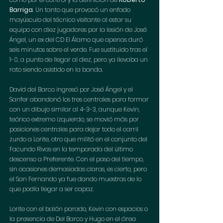
Barriga
. Un tanto que provocó un enfado 
mayúsculo del técnico visitante al estar su 
equipo con diez jugadores por la lesión de José 
Ángel, un ex del CD El Álamo que apenas duró 
seis minutos sobre el verde. Fue sustituido tras el 
1-0, a punto de llegar al diez, pero ya llevaba un 
rato siendo asistido en la banda.
David del Barco ingresó por José Ángel y el 
Sanfer abandonó los tres centrales para formar 
con un dibujo similar al 4-3-3, aunque Kevin, 
teórico extremo izquierdo, se movió más por 
posiciones centrales para dejar todo el carril 
zurdo a Lorite, otro que militó en el conjunto del 
Facundo Rivas en la temporada del último 
descenso a Preferente. Con el paso del tiempo, 
sin ocasiones demasiadas claras, es cierto, pero 
el San Fernando ya fue dando muestras de lo 
que podía llegar a ser capaz.
Lorite con el balón parado, Kevin con espacios o 
la presencia de Del Barco y Hugo en el área 