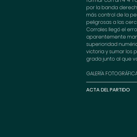
formar con un 4-4-1
por la banda derecha 
más control de la pe
peligrosas a las cer
Corrales llegó el err
aparentemente manso
superioridad numéric
victoria y sumar los 
grada junto al que v
GALERÍA FOTOGRÁFICA
ACTA DEL PARTIDO