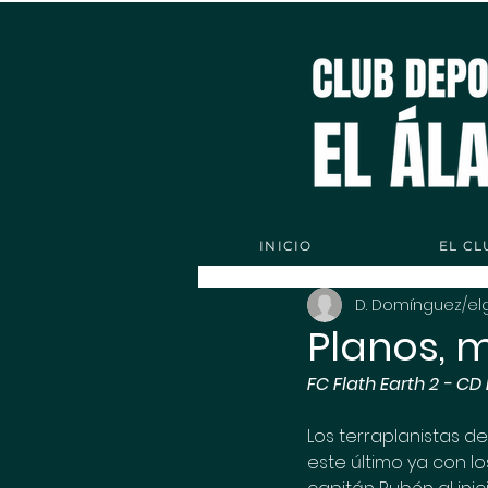
INICIO
EL CL
D. Domínguez/el
Planos, m
FC Flath Earth 2 - CD
Los terraplanistas d
este último ya con l