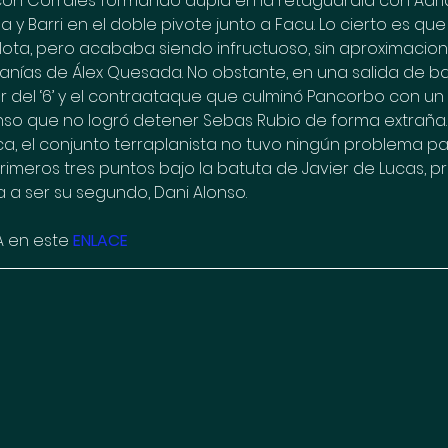
 con Corrales formando dupla en la retaguardia con Adr
y Barri en el doble pivote junto a Facu. Lo cierto es que 
lota, pero acababa siendo infructuoso, sin aproximacio
canías de Álex Quesada. No obstante, en una salida de ba
or del ‘6’ y el contraataque que culminó Pancorbo con un
 que no logró detener Sebas Rubio de forma extraña. C
a, el conjunto terraplanista no tuvo ningún problema p
primeros tres puntos bajo la batuta de Javier de Lucas, p
a a ser su segundo, Dani Alonso.
 en este 
ENLACE