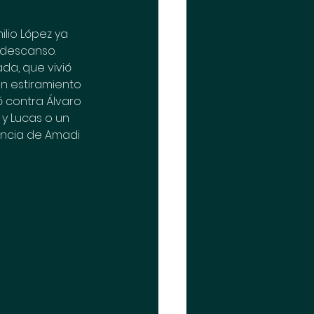
lio López ya 
descanso. 
a, que vivió 
n estiramiento 
ó contra Álvaro 
y Lucas o un 
encia de Amadi 