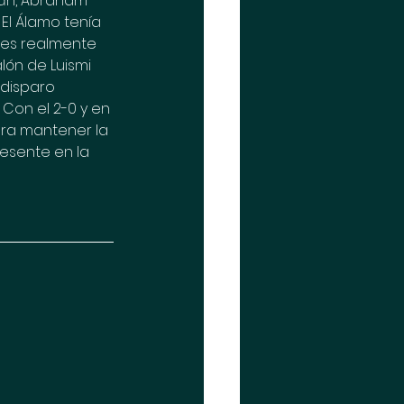
ián, Abraham 
El Álamo tenía 
nes realmente 
lón de Luismi 
 disparo 
on el 2-0 y en 
ara mantener la 
resente en la 