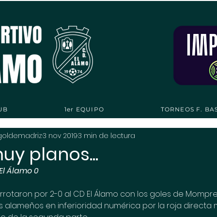
UB
1er EQUIPO
TORNEOS F. BA
goldemadriz
3 nov 2019
3 min de lectura
uy planos...
 El Álamo 0
errotaron por 2-0 al CD El Álamo con los goles de Momprev
os alameños en inferioridad numérica por la roja directa 