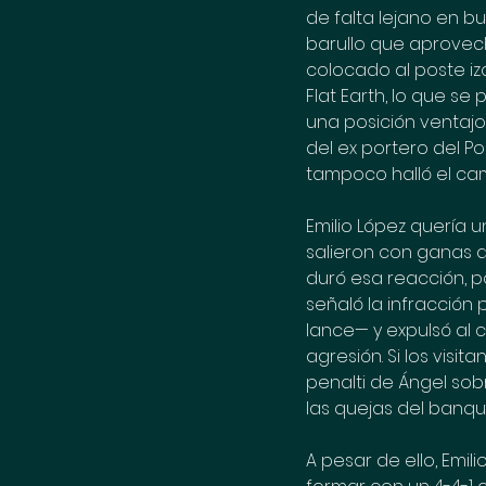
de falta lejano en b
barullo que aprovec
colocado al poste izq
Flat Earth, lo que s
una posición ventajo
del ex portero del Po
tampoco halló el cam
Emilio López quería 
salieron con ganas d
duró esa reacción, p
señaló la infracción
lance— y expulsó al 
agresión. Si los vis
penalti de Ángel so
las quejas del banqui
A pesar de ello, Emil