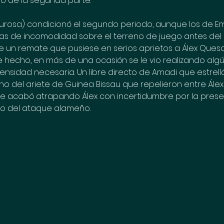
cio de la segunda parte.
igurosa) condicionó el segundo periodo, aunque los de Emi
s de incomodidad sobre el terreno de juego antes del 
un remate que pusiese en serios aprietos a Álex Quesad
e hecho, en más de una ocasión se le vio realizando algú
ensidad necesaria. Un libre directo de Amadi que estrell
o del ariete de Guinea Bissau que repelieron entre Álex 
ue acabó atrapando Álex con incertidumbre por la pres
o del ataque alameño.