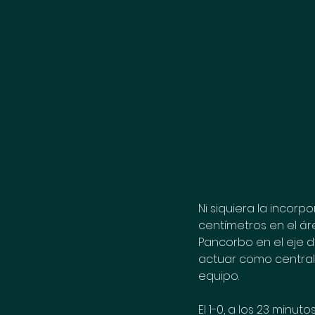
Ni siquiera la incor
centímetros en el áre
Pancorbo en el eje de
actuar como central 
equipo.
El 1-0, a los 23 minu