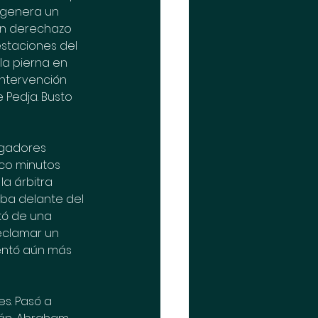
 genera un 
un derechazo 
estaciones del 
la pierna en 
ntervención 
 Pedja. Busto 
ugadores 
nco minutos 
a árbitra 
ba delante del 
tó de una 
eclamar un 
entó aún más 
s. Pasó a 