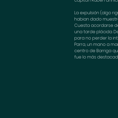
capitán Rubén al ini
La expulsión (algo r
habian dado muestra
Cuesta acordarse de 
una tarde plácida. D
para no perder la int
Parra, un mano a man
centro de Barriga q
fue lo más destacad