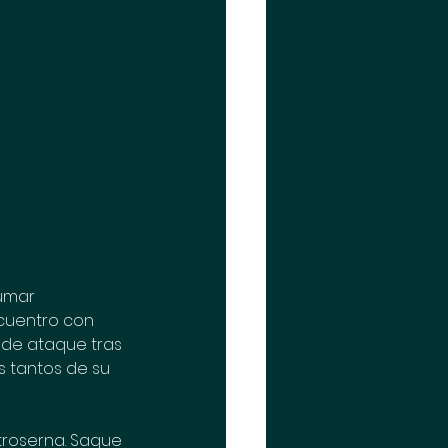
umar 
ncuentro con 
a de ataque tras 
s tantos de su 
stroserna. Saque 