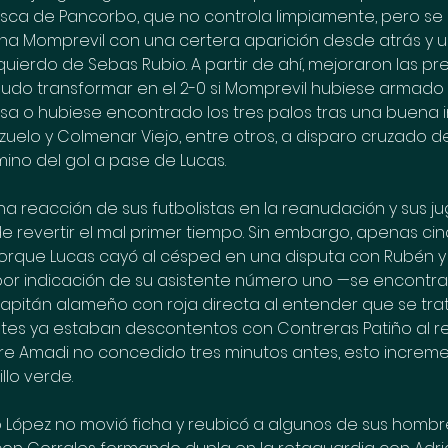
usca de Pancorbo, que no controla limpiamente, pero se
ha Momprevil con una certera aparición desde atrás y 
uierdo de Sebas Rubio. A partir de ahí, mejoraron las pr
e pudo transformar en el 2-0 si Momprevil hubiese armado 
sa o hubiese encontrado los tres palos tras una buena i
zuelo y Colmenar Viejo, entre otros, a disparo cruzado de
ino del gol a pase de Lucas.
una reacción de sus futbolistas en la reanudación y sus j
e revertir el mal primer tiempo. Sin embargo, apenas ci
orque Lucas cayó al césped en una disputa con Rubén y l
 por indicación de su asistente número uno —se encontra
capitán alameño con roja directa al entender que se tra
itantes ya estaban descontentos con Contreras Patiño al r
bre Amadi no concedido tres minutos antes, esto increm
llo verde.
io López no movió ficha y reubicó a algunos de sus hombre