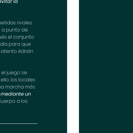
vitar la 
etidas rivales 
 a punto de 
és el conjunto 
día para que 
 atento Adrián 
el juego se 
llo, los locales 
una marcha más 
o mediante un 
cuerpo a los 