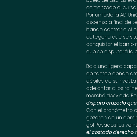
Duelo de alturas el 
comenzado el curso a
Por un lado la AD Uni
ascenso a final de t
bando contrario el e
categoría que se situ
conquistar el barrio
que se disputará la 
Bajo una ligera cap
de tanteo donde amb
débiles de su rival.
adelantar a los roji
marchó desviado. Po
disparo cruzado que
Con el cronómetro c
gozaron de un domin
gol. Pasados los vein
el costado derecho
 