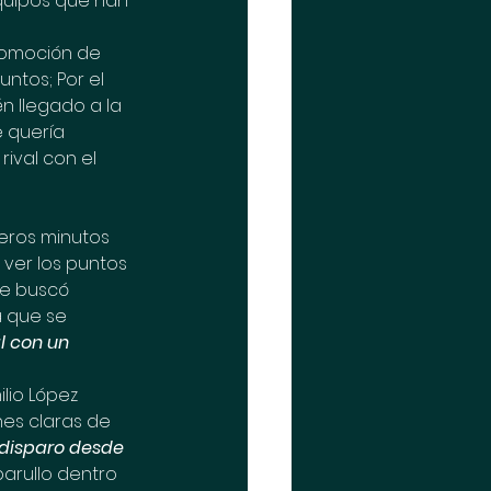
quipos que han 
promoción de 
tos; Por el 
n llegado a la 
e quería 
ival con el 
eros minutos 
ver los puntos 
ue buscó 
a que se 
l con un 
io López 
es claras de 
 disparo desde 
arullo dentro 