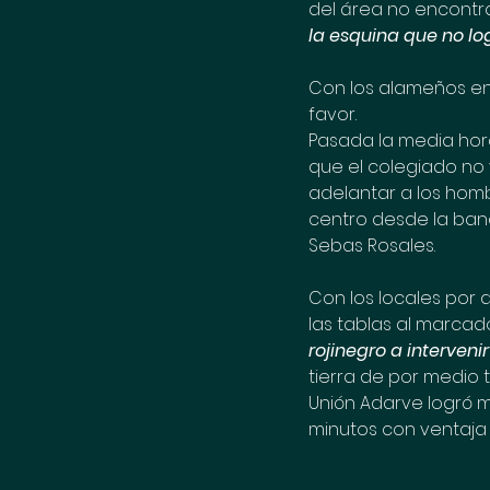
del área no encontr
la esquina que no l
Con los alameños en 
favor. 
Pasada la media hora
que el colegiado no v
adelantar a los homb
centro desde la band
Sebas Rosales.
Con los locales por 
las tablas al marcad
rojinegro a interveni
tierra de por medio 
Unión Adarve logró ma
minutos con ventaja 