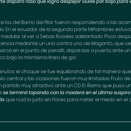
rte disparo raso que logró despejar Guille por bajo para e
nte los del Barrio del Pilar fueron respondiendo a las acom
o. En el ecuador de la segunda parte Miñambres estuvo
 medular al ver a Sebas Rosales adelantado. Poco despu
ntencia mediante un uno contra uno de Maganto, que ce
marca en el punto de penalti, disparase a puerta ante un
o bajo la mismísima línea de gol.
inutos el choque se fue equilibrando de tal manera que 
lo central y las ocasiones fueron muy limitadas. Fruto de e
un partido muy atractivo ante un CD El Álamo que puso 
e 
se terminó topando con la madera en el último suspir
ás 
que rozó lo justo en Flores para meter el miedo en el 