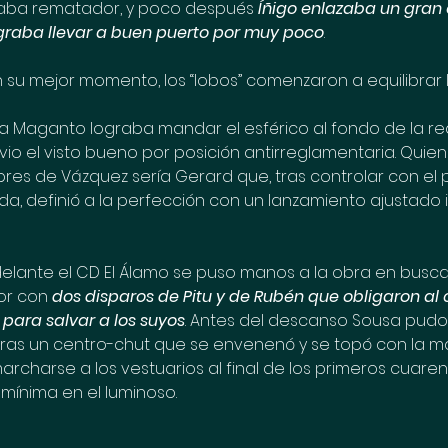
aba rematador, y poco después 
Íñigo enlazaba un gran
ograba llevar a buen puerto por muy poco
.
su mejor momento, los “lobos” comenzaron a equilibrar l
 Maganto lograba mandar el esférico al fondo de la red,
io el visto bueno por posición antirreglamentaria. Quien 
res de Vázquez sería Gerard que, tras controlar con el
a, definió a la perfección con un lanzamiento ajustado 
delante el CD El Álamo se puso manos a la obra en busc
or con 
dos disparos de Pitu y de Rubén que obligaron al
r para salvar a los suyos
. Antes del descanso Sousa pudo
tras un centro-chut que se envenenó y se topó con la ma
rcharse a los vestuarios al final de los primeros cuaren
mínima en el luminoso.