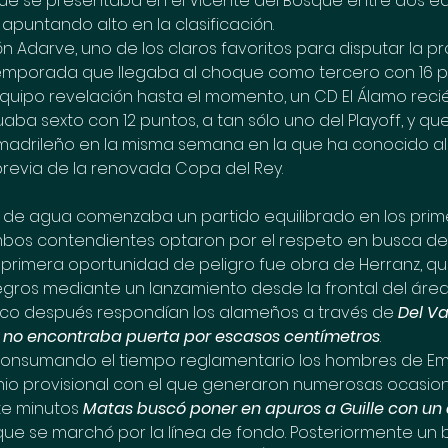
que se presentaba en el Vicente del Bosque entre dos e
puntando alto en la clasificación. 
ón Adarve, uno de los claros favoritos para disputar la 
emporada que llegaba al choque como tercero con 16 pun
quipo revelación hasta el momento, un CD El Álamo recié
aba sexto con 12 puntos, a tan sólo uno del Playoff, y qu
 madrileño en la misma semana en la que ha conocido al r
previa de la renovada Copa del Rey.
a de agua comenzaba un partido equilibrado en los prim
os contendientes optaron por el respeto en busca de 
 La primera oportunidad de peligro fue obra de Herranz, q
negros mediante un lanzamiento desde la frontal del áre
co después respondían los alameños a través de 
Del Va
 no encontraba puerta por escasos centímetros
.
onsumando el tiempo reglamentario los hombres de Emil
io provisional con el que generaron numerosas ocasion
te minutos
 Matas buscó poner en apuros a Guille con un
que se marchó por la línea de fondo. Posteriormente un b