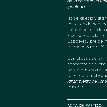
de la chistera un fue
igualada
.
Tras el asedio visita
en busca del segund
sorprender desde la
local perdonó la se
Capdevila, libre de 
que sacaba el esféric
Con el paso de los m
concentró en el círcu
no lograron cerrar 
en la recta final y qu
lanzamiento de Tom
rojinegros.
ACTA DEL PARTIDO