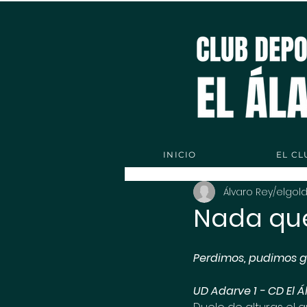
INICIO
EL CL
Álvaro Rey/elgol
Nada qu
Perdimos, pudimos g
UD Adarve 1 - CD El 