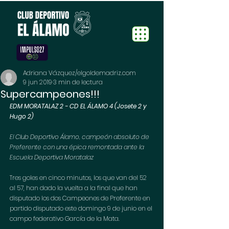
Adriana Vázquez/elgoldemadriz.com
9 jun 2019
3 min de lectura
Supercampeones!!!
EDM MORATALAZ 2 - CD EL ÁLAMO 4 (Josete 2 y 
Hugo 2)
El Club Deportivo Álamo, campeón absoluto de 
Preferente con una épica remontada ante la 
Escuela Deportiva Moratalaz
Tres goles en cinco minutos, los que van del 52 
al 57, han dado la vuelta a la final que han 
disputado los dos Campeones de Preferente en 
partido disputado este domingo 9 de junio en el 
campo federativo García de la Mata. 