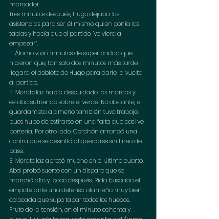
marcador. 
Tres minutos después, Hugo dejaba las 
asistencias para ser él mismo quien ponía las 
tablas y hacía que el partido “volviera a 
empezar”. 
El Álamo vivió minutos de superioridad que 
hicieron que, tan solo dos minutos más tarde, 
llegara el doblete de Hugo para darle la vuelta 
al partido. 
El Moratalaz había descuidado las marcas y 
estaba sufriendo sobre el verde. No obstante, el 
guardameta alameño también tuvo trabajo, 
pues hubo de estirarse en una falta que casi ve 
portería. Por otro lado, Corchón arrancó una 
contra que se desinfló al quedarse sin línea de 
pase.
El Moratalaz apretó mucho en el último cuarto. 
Abel probó suerte con un disparo que se 
marchó alto y, poco después, Rida buscaba el 
empate ante una defensa alameña muy bien 
colocada que supo tapar todos los huecos. 
Fruto de la tensión, en el minuto ochenta y 