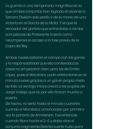
La guinda a una temporada magnífica en la 
que ambos conjuntos han logrado el ascenso a 
Tercera División solo podía ir de la mano de una 
victoria en el García de la Mata. Y es que el 
vencedor del partido que enfrentaba a los dos 
campeones de Preferente traería como 
recompensa el acceso a la fase previa de la 
Copa del Rey. 
Ambos rivales saltaron al campo con las ganas 
y la responsabilidad que ello conllevaba.Las 
cosas no empezaron bien para los de Emilio 
López, pues el Moratalaz pudo adelantarse en el 
minuto nueve gracias a un gol en propia meta 
de Kiko. La ventaja inicial creció a los pupilos de 
Jorge Vallejo, que no por ello tiraron mucho a 
puerta. 
De hecho, no sería hasta el minuto cuarenta 
cuando el Moratalaz amenazaba por primera 
vez la portería de Annderson. Fue entonces 
cuando Mora hacía el 2-0 y daba alas al 
conjunto negriverde.Distinta suerte hubo para 