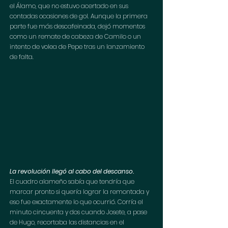
el Álamo, que no estuvo acertado en sus 
contadas ocasiones de gol. Aunque la primera 
parte fue más descafeinada, dejó momentos 
como un remate de cabeza de Camilo o un 
intento de volea de Pepe tras un lanzamiento 
de falta.
La revolución llegó al cabo del descanso. 
El cuadro alameño sabía que tendría que 
marcar pronto si quería lograr la remontada y 
eso fue exactamente lo que ocurrió. Corría el 
minuto cincuenta y dos cuando Josete, a pase 
de Hugo, recortaba las distancias en el 