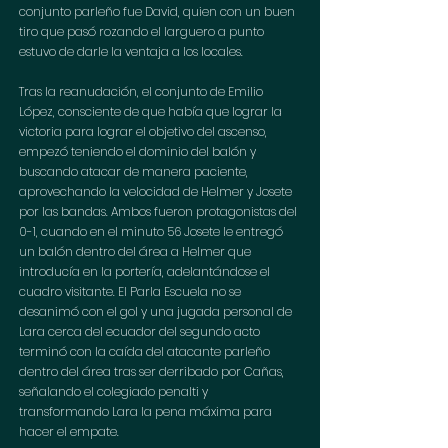
conjunto parleño fue David, quien con un buen 
tiro que pasó rozando el larguero a punto 
estuvo de darle la ventaja a los locales.
Tras la reanudación, el conjunto de Emilio 
López, consciente de que había que lograr la 
victoria para lograr el objetivo del ascenso, 
empezó teniendo el dominio del balón y 
buscando atacar de manera paciente, 
aprovechando la velocidad de Helmer y Josete 
por las bandas. Ambos fueron protagonistas del 
0-1, cuando en el minuto 56 Josete le entregó 
un balón dentro del área a Helmer que 
introducía en la portería, adelantándose el 
cuadro visitante. El Parla Escuela no se 
desanimó con el gol y una jugada personal de 
Lara cerca del ecuador del segundo acto 
terminó con la caída del atacante parleño 
dentro del área tras ser derribado por Cañas, 
señalando el colegiado penalti y 
transformando Lara la pena máxima para 
hacer el empate.