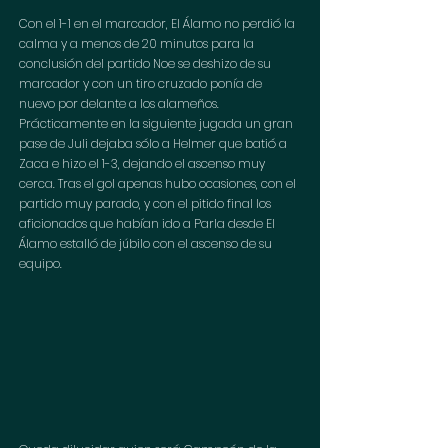
Con el 1-1 en el marcador, El Álamo no perdió la 
calma y a menos de 20 minutos para la 
conclusión del partido Noe se deshizo de su 
marcador y con un tiro cruzado ponía de 
nuevo por delante a los alameños. 
Prácticamente en la siguiente jugada un gran 
pase de Juli dejaba sólo a Helmer que batió a 
Zaca e hizo el 1-3, dejando el ascenso muy 
cerca. Tras el gol apenas hubo ocasiones, con el 
partido muy parado, y con el pitido final los 
aficionados que habían ido a Parla desde El 
Álamo estalló de júbilo con el ascenso de su 
equipo.