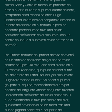
mitad. Soler y Corrales fueron los primeros en 
tirar a puerta durante el primer cuarto de hora, 
atrapando Zaca sendos balones. Hugo 
Salamanca, el artillero del conjunto alameño, lo 
intentó de cabeza en el minuto 17, pero no 
encontró portería. Pepe tuvo una de las 
ocasiones más claras en el minuto 27 con un 
centro chut que a punto estuvo de entrar en la 
portería.
Los últimos minutos del primer acto se convirtió 
en un sinfín de ocasiones de gol por parte de 
ambos equipos. Riki se quedó cara a cara en el 
37 frente a Andenson, que pudo detener el tiro 
del delantero del Parla Escuela, y al minuto era 
Hugo Salamanca quien tuvo hacer el primer 
gol para su equipo, marchándose el tiro por 
encima del larguero. Ambos conjuntos tuvieron 
una ocasión más antes de irse al descanso. El 
cuadro alameño la tuvo por medio de Soler, 
que acabó enviando el balón fuera tras una 
buena jugada colectiva. Y por parte del 