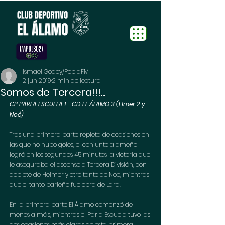
Ismael Godoy/PoblaFM
2 jun 2019
2 min de lectura
Somos de Tercera!!!...
CP PARLA ESCUELA 1 - CD EL ÁLAMO 3 (Elmer 2 y 
Noé)
Tras una primera parte repleta de ocasiones en 
las que no hubo goles, el conjunto alameño 
logró en los segundos 45 minutos la victoria que 
le aseguraba el ascenso a Tercera División, con 
doblete de Helmer y otro tanto de Noe, mientras 
que el tanto parleño fue obra de Lara. 
En la primera parte El Álamo comenzó de 
menos a más, mientras el Parla Escuela tuvo las 
dos ocasiones más claras de esta primera 