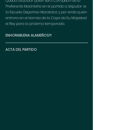
Queda dilucidar quien será Campeón de la 
Preferente Madrileña en el partido a disputar vs 
la Escuela Deportiva Moratalaz y por ende quien 
entrara en el bombo de la Copa de Su Majestad 
el Rey para la próxima temporada.
ENHORABUENA ALAMEÑOS!!!
ACTA DEL PARTIDO