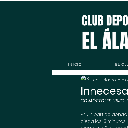
INICIO
EL CL
cdelalamo.com
Innecesar
CD MÓSTOLES URJC "B"
En un partido donde 
diez a los 13 minutos