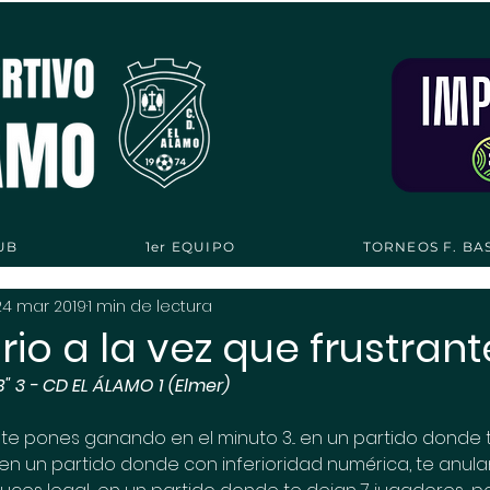
UB
1er EQUIPO
TORNEOS F. BA
24 mar 2019
1 min de lectura
io a la vez que frustrante.
 3 - CD EL ÁLAMO 1 (Elmer)
te pones ganando en el minuto 3... en un partido donde 
... en un partido donde con inferioridad numérica, te anulan