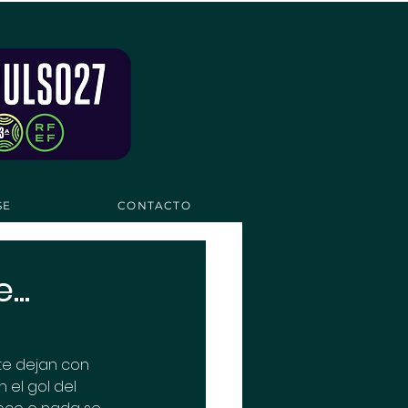
SE
CONTACTO
..
te dejan con 
 el gol del 