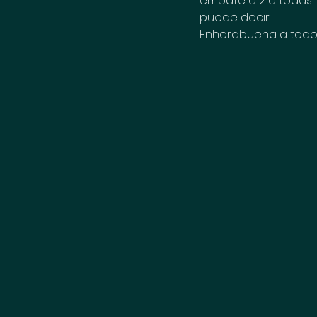
empate a 2 a todas lu
puede decir... 
Enhorabuena a todos l