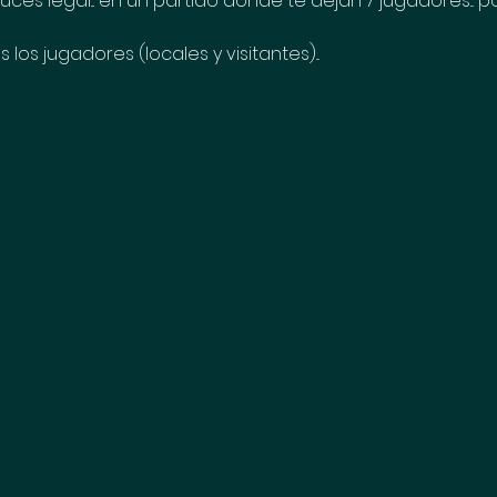
ces legal... en un partido donde te dejan 7 jugadores... 
os jugadores (locales y visitantes)...