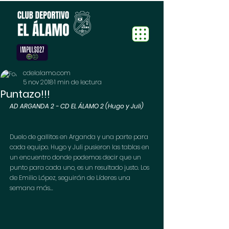
cdelalamo.com
5 nov 2018
1 min de lectura
Puntazo!!!
AD ARGANDA 2 - CD EL ÁLAMO 2 (Hugo y Juli)
Duelo de gallitos en Arganda y una parte para 
cada equipo. Hugo y Juli pusieron las tablas en 
un encuentro donde podemos decir que un 
punto para cada uno, es un resultado justo. Los 
de Emilio López, seguirán de Líderes una 
semana más...