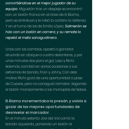
convirtiéndose en el mejor jugador de su 
equipo
. Miguelón tras un despeje se encontró 
con un balón franco en el área de El Álamo, 
pero se entretuvo y le robó la cartera la defensa. 
Y en el turno de los de Emilio López, 
Salmerón se 
hizo con un balón en carrera, y su remate lo 
repelió el meta sanagustinero.
Urías con los cambios, apostó a ganador, 
situando en ataque a cuatro delanteros, y por 
unos minutos dos para el gol, Losa y Richi. 
Además, cambió en varias ocasiones a sus 
extremos de banda, Fran y Johny. Con este 
motivo Richi gozó de una oportunidad a pase 
de Cuevas, pero no consiguió rematar, llegando 
el balón mansamente a las manoplas de Sebas.
El Álamo incrementaba la presión, y volvía a 
gozar de las mejores oportunidades de 
desnivelar el marcador.
En el minuto setenta Javi del Val corrió la 
banda izquierda, poniendo un balón al 