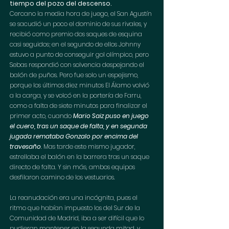
tiempo del pozo del descenso.
Cercano la media hora de juego, el San Agustín 
se sacudió un poco el dominio de sus rivales, y 
recibió como premio dos saques de esquina 
casi seguidos; en el segundo de ellos Johnny 
estuvo a punto de conseguir gol olímpico, pero 
Sebas respondió con solvencia despejando el 
balón de puños. Pero fue solo un espejismo, 
porque los últimos diez minutos El Álamo volvió 
a la carga, y se volcó en la portería de Farru, 
como a falta de siete minutos para finalizar el 
primer acto, cuando 
Mario Saiz puso en juego 
el cuero, tras un saque de falta, y en segunda 
jugada remataba Gonzalo por encima del 
travesaño
. Mas tarde este mismo jugador, 
estrellaba el balón en la barrera tras un saque 
directo de falta. Y sin más, ambos equipos 
desfilaron camino de los vestuarios.
La reanudación era una incógnita, pues el 
ritmo que habían impuesto los del Sur de la 
Comunidad de Madrid, iba a ser difícil que lo 
pudieran mantener en la segunda mitad, y 