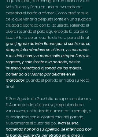
segundo palo, que consiguió rematar de volea 
Iván Bueno, y Farru en una nueva estirada 
desviaba el balón a córner. Como preámbulo 
de lo que vendría después Lorite en una jugada 
aislada disparaba con la izquierda, saliendo el 
cuero rozando el palo izquierdo de la portería 
local. A falta de un cuarto de hora para el final, 
gran jugada de Iván Bueno por el centro de su 
ataque, internándose en el área, y superando 
a los defensas, y cuando salía a tapar Farru le 
regatea, y solo frente a la portería, de tiro 
cruzado remataba al fondo de las mallas, 
poniendo a El Álamo por delante en el 
marcador
, cuando el partido enfilaba su recta 
final.
El San Agustín de Guadalix no supo reaccionar y 
El Álamo continuó a lo suyo, disponiendo de 
varias oportunidades de aumentar la ventaja, y 
quedándose con el control total del partido. 
Nuevamente el autor del gol, 
Iván Bueno, 
haciendo honor a su apellido, se internaba por 
la banda izquierda, penetraba en el área, y 