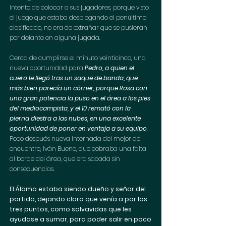
intento de colocar a sus jugadores, porque visto 
el juego que estaba desplegando el penúltimo 
clasificado, no era de extrañar que se pusieran 
por delante en alguna jugada.
Cerca de cumplirse el minuto veinticinco, una 
nueva oportunidad para 
Pedro, a quien el 
cuero le llegó tras un saque de banda, que 
más bien parecía un córner, porque Rosa con 
una gran potencia la puso en el área a los pies 
del mediocampista, y el 10 remató con la 
pierna diestra a las nubes, en una excelente 
oportunidad de poner en ventaja a su equipo
.
Poco después nueva internada del mejor del 
encuentro, Iván Bueno, que cobraba una falta 
al borde del área, que era sacada sin 
consecuencias. 
El Álamo estaba siendo dueño y señor del 
partido, dejando claro que venía a por los 
tres puntos, como salvavidas que les 
ayudase a sumar, para poder salir en poco 