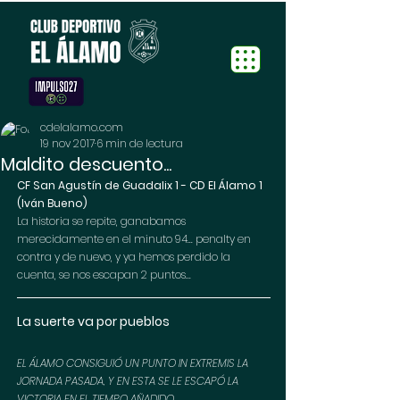
cdelalamo.com
19 nov 2017
6 min de lectura
Maldito descuento...
CF San Agustín de Guadalix 1 - CD El Álamo 1  
(Iván Bueno)
La historia se repite, ganabamos 
merecidamente en el minuto 94... penalty en 
contra y de nuevo, y ya hemos perdido la 
cuenta, se nos escapan 2 puntos...
La suerte va por pueblos
EL ÁLAMO CONSIGUIÓ UN PUNTO IN EXTREMIS LA 
JORNADA PASADA, Y EN ESTA SE LE ESCAPÓ LA 
VICTORIA EN EL TIEMPO AÑADIDO.