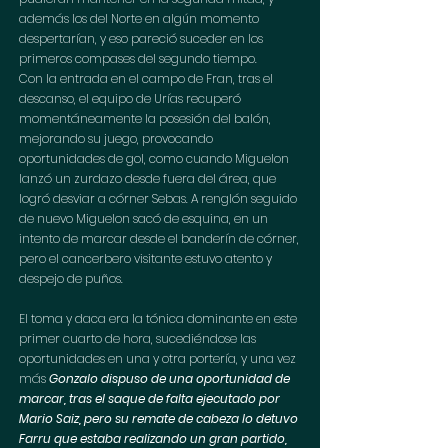
además los del Norte en algún momento 
despertarían, y eso pareció suceder en los 
primeros compases del segundo tiempo.
Con la entrada en el campo de Fran, tras el 
descanso, el equipo de Urías recuperó 
momentáneamente la posesión del balón, 
mejorando su juego, provocando 
oportunidades de gol, como cuando Miguelon 
lanzó un zurdazo desde fuera del área, que 
logró desviar a córner Sebas. A renglón seguido 
de nuevo Miguelon sacó de esquina, en un 
intento de marcar desde el banderín de córner, 
pero el cancerbero visitante estuvo atento y 
despejo de puños.
El toma y daca era la tónica dominante en este 
primer cuarto de hora, sucediéndose las 
oportunidades en una y otra portería, y una vez 
más 
Gonzalo dispuso de una oportunidad de 
marcar, tras el saque de falta ejecutado por 
Mario Saiz, pero su remate de cabeza lo detuvo 
Farru que estaba realizando un gran partido, 