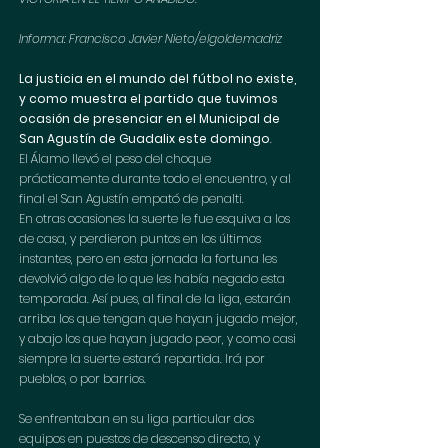
Informa: Francisco Javier Nieto/elgoldemadriz
La justicia en el mundo del fútbol no existe, 
y como muestra el partido que tuvimos 
ocasión de presenciar en el Municipal de 
San Agustín de Guadalix este domingo
. 
El Álamo llevó el peso del choque 
prácticamente durante todo el encuentro, y al 
final el San Agustín empató de penalti.
En otras ocasiones la suerte le fue esquiva a los 
de casa, y perdieron puntos en los últimos 
instantes, pero en esta jornada la fortuna les 
devolvió algo de lo que les había negado esta 
temporada. Así pues, al final de la liga, estarán 
arriba los que tengan que hayan jugado mejor, 
y abajo los que hayan jugado peor, y como casi 
siempre la suerte estará repartida. Irá por 
pueblos, o por barrios.
Se enfrentaban en su liga particular dos 
equipos en puestos de descenso directo, y 