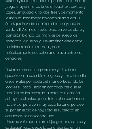
victoria y sus entrenadores pusieron sistemas de 
juego muy similares. Urías un cuatro-tres-tres, y 
López, un cuatro-uno-dos-tres, y de momento 
le iban mucho mejor las cosas al de fuera. El 
San Agustín vestía camiseta blanca y calzón 
verde, y El Álamo al revés, elástica verde claro y 
pantalón blanco. Las manijas del juego las 
portaban Miguelon y Luis Jiménez, éste desde 
posiciones más retrasadas, pues 
prácticamente ocupaba una plaza entre los 
centrales.
El Álamo con un juego preciso y rápido, se 
quedó con la posesión del globo y no se lo cedía 
a sus rivales por nada del mundo, basando los 
locales su poco juego en contragolpes que se 
perdían en las botas de la defensa alameña. 
Johny era el único que lo intentaba por banda 
izquierda, pero con muy poca fortuna, porque 
su par en el día de hoy, Rosa, le superaba en 
casi todos los uno contra uno. 
Urías no veía nada claro el juego de su equipo y 
se desgañitaba desde la zona técnica en un 