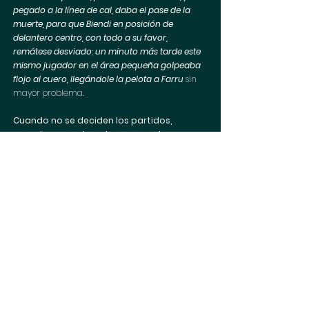
pegado a la línea de cal, daba el pase de la 
muerte, para que Biendi en posición de 
delantero centro, con todo a su favor, 
remátese desviado
; 
un minuto más tarde este 
mismo jugador en el área pequeña golpeaba 
flojo al cuero, llegándole la pelota a Farru
 sin 
mayor problema. 
Cuando no se deciden los partidos, 
cuando se perdona, luego pasa lo que 
pasa…
El Sr. Puerta Sánchez añadió cuatro minutos de 
descuento, se habían consumido tres, y el balón 
le llegó al mejor del San Agustín de Guadalix 
este domingo, que fue quien dio el pase del gol, 
que al fin y a la postre supuso el empate para 
su equipo. El balón le llegaba al meta local 
prácticamente en la línea medular del campo, 
y golpeó el balón “a la hoya”, para que lo bajase 
Miguelón de cabeza, y llegara a los dominios de 
Richi, que cuando iba a rematar era empujado 
por un defensa, señalando el árbitro la línea de 