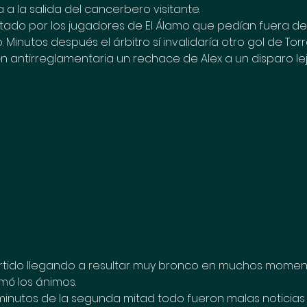
a la salida del cancerbero visitante.
stado por los jugadores de El Álamo que pedían fuera de
 Minutos después el árbitro sí invalidaría otro gol de Tor
 antirreglamentaria un rechace de Alex a un disparo le
artido llegando a resultar muy bronco en muchos moment
mó los ánimos.
 minutos de la segunda mitad todo fueron malas noticias