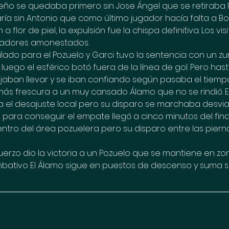
ameño se quedaba primero sin Jose Ángel que se retiraba 
ría sin Antonio que como último jugador hacía falta a Bo
a flor de piel, la expulsión fue la chispa definitiva. Los vis
adores amonestados.
lado para el Pozuelo y Garci tuvo la sentencia con un zu
luego el esférico botó fuera de la línea de gol. Pero hasta
ban llevar y se iban confiando según pasaba el tiempo
ás frescura a un muy cansado Álamo que no se rindió. E
a el desajuste local pero su disparo se marchaba desvia
 para conseguir el empate llegó a cinco minutos del fina
entro del área pozuelera pero su disparo entre las piern
uerzo dio la victoria a un Pozuelo que se mantiene en zon
bativo El Álamo sigue en puestos de descenso y suma s