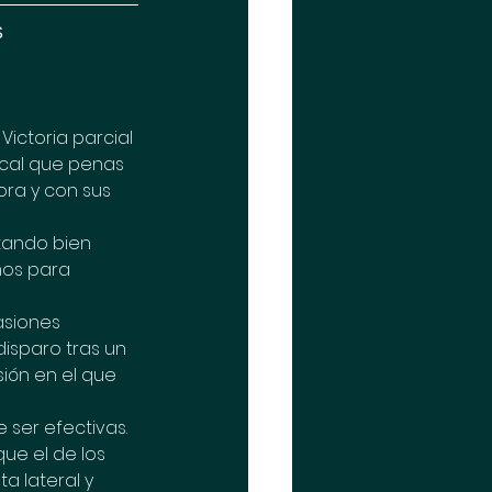
S
Victoria parcial 
ocal que penas 
ora y con sus 
ntando bien 
mos para 
asiones 
isparo tras un 
ión en el que 
ser efectivas. 
ue el de los 
a lateral y 