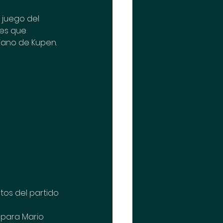
 juego del 
res que 
jano de Kupen.
os del partido 
 para Mario 