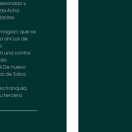
lesionado y 
rja Acha.
itantes 
rriagazo que se 
 ahí. Los de 
.
n una contra 
do.
l. De nuevo 
as de Salva 
a tranquila, 
u tercera 