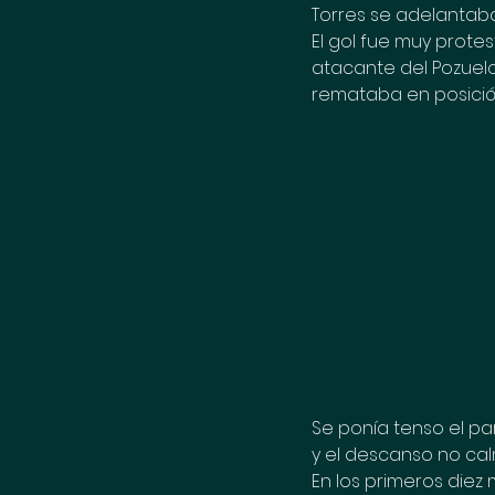
Torres se adelantaba 
El gol fue muy prote
atacante del Pozuelo.
remataba en posición
Se ponía tenso el p
y el descanso no cal
En los primeros diez