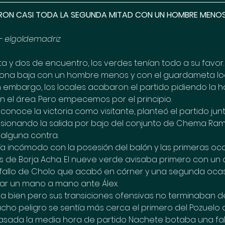
ARON CASI TODA LA SEGUNDA MITAD CON UN HOMBRE MENO
 - elgoldemadriz
a y dos de encuentro, los verdes tenían todo a su favor. 
la zona baja con un hombre menos y con el guardameta l
n embargo, los locales acabaron el partido pidiendo la h
 el área. Pero empecemos por el principio.
conoce la victoria como visitante, planteó el partido ju
resionando la salida por bajo del conjunto de Chema Ra
alguna contra.
tía incómodo con la posesión del balón y las primeras oc
s de Borja Acha. El nueve verde avisaba primero con un d
fallo de Cholo que acabó en córner y una segunda ocas
ar un mano a mano ante Álex.
a bien pero sus transiciones ofensivas no terminaban de 
ho peligro se sentía más cerca el primero del Pozuelo q
Pasada la media hora de partido Nachete botaba una falt