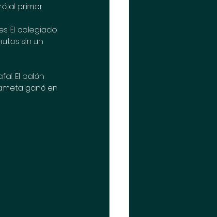
ó al primer 
s. El colegiado 
utos sin un 
l. El balón 
rdameta ganó en 