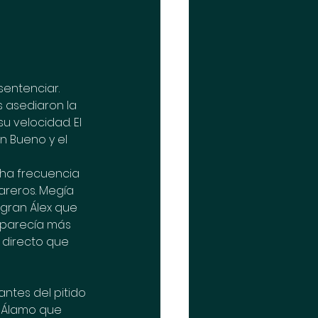
sentenciar. 
s asediaron la 
 velocidad. El 
n Bueno y el 
cha frecuencia 
areros. Megía 
gran Álex que 
 parecía más 
 directo que 
antes del pitido 
n Álamo que 