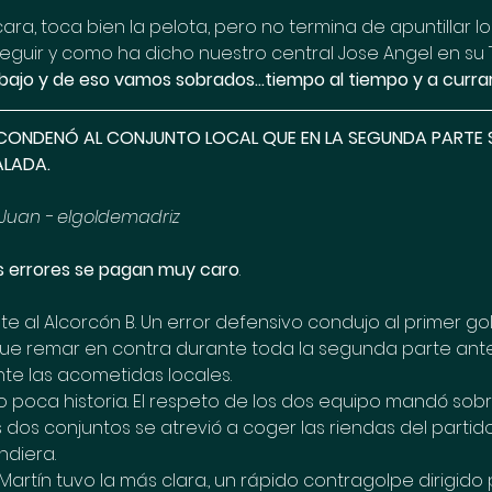
ra, toca bien la pelota, pero no termina de apuntillar lo
guir y como ha dicho nuestro central Jose Angel en su T
bajo y de eso vamos sobrados...tiempo al tiempo y a currar
CONDENÓ AL CONJUNTO LOCAL QUE EN LA SEGUNDA PARTE S
ALADA. 
 Juan - elgoldemadriz
os errores se pagan muy caro
. 
te al Alcorcón B. Un error defensivo condujo al primer gol v
e remar en contra durante toda la segunda parte ante u
nte las acometidas locales.
o poca historia. El respeto de los dos equipo mandó sobr
s dos conjuntos se atrevió a coger las riendas del parti
ndiera. 
Martín tuvo la más clara., un rápido contragolpe dirigido