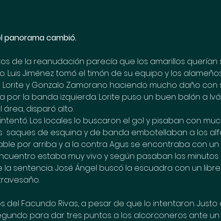
el panorama cambió. 
tos de la reanudación parecía que los amarillos querían 
o. Luis Jiménez tomó el timón de su equipo y los alameño
n Lorite y Gonzalo Zamorano haciendo mucho daño con su
a por la banda izquierda. Lorite puso un buen balón a Ivá
 área, disparó alto.
ntentó. Los locales lo buscaron el gol y pisaban con mu
 Los  saques de esquina y de banda embotellaban a los alf
ble por arriba y a la contra Agus se encontraba con un 
 encuentro estaba muy vivo y según pasaban los minutos
la sentencia. José Ángel buscó la escuadra con un libre
travesaño.
los del Facundo Rivas, a pesar de que lo intentaron. Justo 
 segundo para dar tres puntos a los alcorconeros ante u