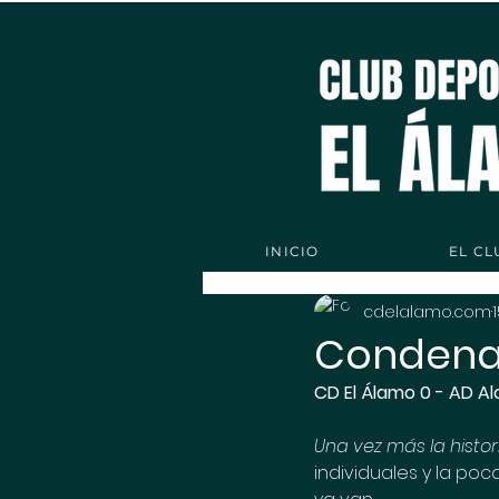
INICIO
EL CL
cdelalamo.com
Condenado
CD El Álamo 0 - AD Al
Una vez más la histor
individuales y la poc