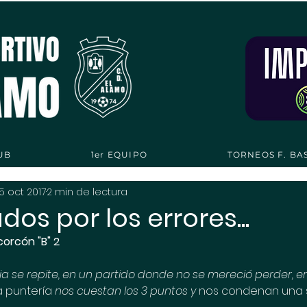
UB
1er EQUIPO
TORNEOS F. BA
15 oct 2017
2 min de lectura
s por los errores...
corcón "B" 2
ia se repite, en un partido donde no se mereció perder, e
a puntería 
nos cuestan los 3 puntos y 
nos condenan una 