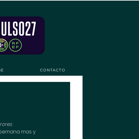
SE
CONTACTO
rrores
semana mas y 