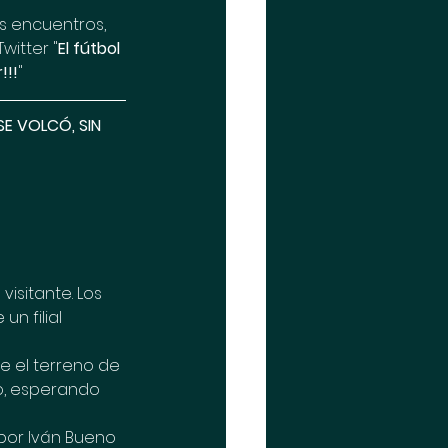
s encuentros, 
witter "
El fútbol 
!!!
"
E VOLCÓ, SIN 
isitante. Los 
n filial 
e el terreno de 
do, esperando 
 por Iván Bueno 