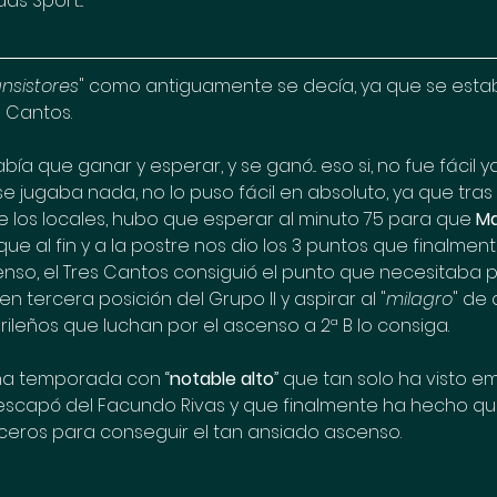
s Sport...
ansistores
" como antiguamente se decía, ya que se esta
s Cantos.
ía que ganar y esperar, y se ganó... eso si, no fue fácil
 jugaba nada, no lo puso fácil en absoluto, ya que tras el
e los locales, hubo que esperar al minuto 75 para que 
M
 que al fin y a la postre nos dio los 3 puntos que finalment
nso, el Tres Cantos consiguió el punto que necesitaba 
n tercera posición del Grupo II y aspirar al "
milagro
" de 
leños que luchan por el ascenso a 2ª B lo consiga.
 una temporada con “
notable alto
” que tan solo ha visto 
escapó del Facundo Rivas y que finalmente ha hecho qu
ros para conseguir el tan ansiado ascenso. 