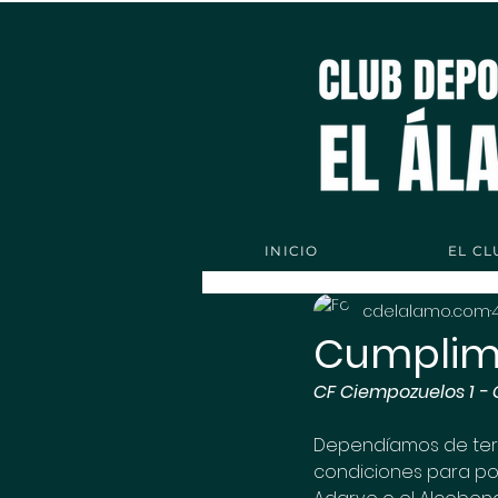
INICIO
EL CL
cdelalamo.com
Cumplimos
CF Ciempozuelos 1 - 
Dependíamos de terce
condiciones para pod