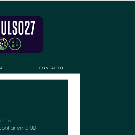
SE
CONTACTO
n las 
onfiar en la UD 