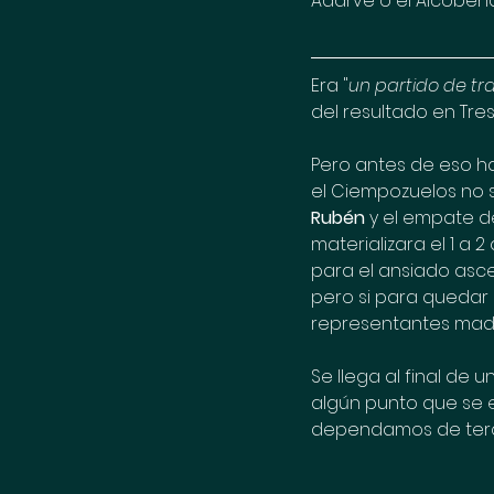
Adarve o el Alcobenda
Era "
un partido de tr
del resultado en Tre
Pero antes de eso hab
el Ciempozuelos no se
Rubén
 y el empate d
materializara el 1 a 2
para el ansiado asce
pero si para quedar e
representantes madri
Se llega al final de
algún punto que se 
dependamos de terce