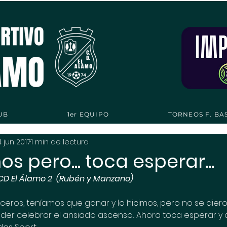
UB
1er EQUIPO
TORNEOS F. BA
4 jun 2017
1 min de lectura
 pero... toca esperar...
CD El Álamo 2  (Rubén y Manzano)
ros, teníamos que ganar y lo hicimos, pero no se diero
er celebrar el ansiado ascenso... Ahora toca esperar y c