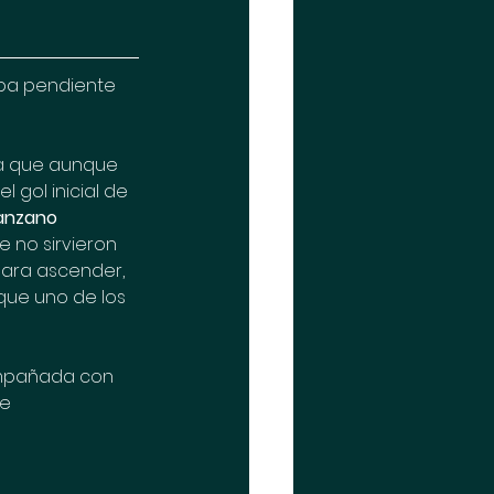
ba pendiente 
 ya que aunque 
 gol inicial de 
anzano
e no sirvieron 
para ascender, 
que uno de los 
empañada con 
e 