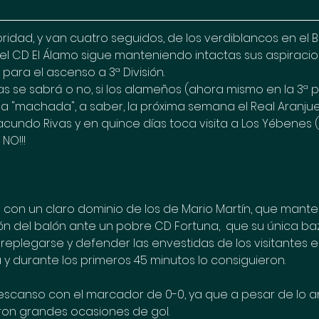
idad, y van cuatro seguidos, de los verdiblancos en el Ba
el CD El Álamo sigue manteniendo intactas sus aspiracio
 para el ascenso a 3ª División. 
s se sabrá o no, si los alameños (ahora mismo en la 3ª p
a "machada", a saber, la próxima semana el Real Aranjuez
 Facundo Rivas y en quince días toca visita a Los Yébenes 
e NO!!!
o con un claro dominio de los de Mario Martín, que manten
ión del balón ante un pobre CD Fortuna,  que su única baz
replegarse y defender las envestidas de los visitantes e 
 y durante los primeros 45 minutos lo consiguieron. 
l descanso con el marcador de 0-0, ya que a pesar de lo 
ron grandes ocasiones de gol. 