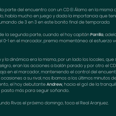
da parte del encuentro con un CD El Álamo en la misma d
do, había mucho en juego y dada la importancia que tení
umando de 3 en 3 en este bonito final de temporada. 
de la segunda parte, cuando el hoy capitán
 Parrilla
, adel
el 0-1 en el marcador, premio momentáneo al esfuerzo v
 la dinámica era la misma, por un lado los locales, que s
ligro, eran las acciones a balón parado y por otro el CD
aja en el marcador, manteniendo el control del encuent
 ocasiones a su rival, nos íbamos a los últimos minutos d
nto, el hoy debutante
 Andrew,
 hacia el gol de la tranquili
 pasito más para seguir soñando... 
ndo Rivas el próximo domingo, toca el Real Aranjuez...