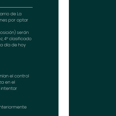
rrio de La 
nes por optar 
osición) serán 
, 4º clasificado 
(a día de hoy 
ían el control 
a en el 
intentar 
anteriormente 