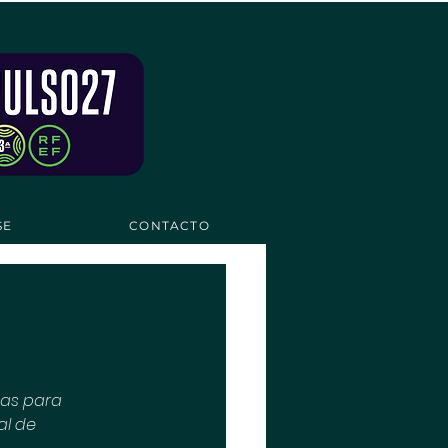
SE
CONTACTO
vas para 
al de 