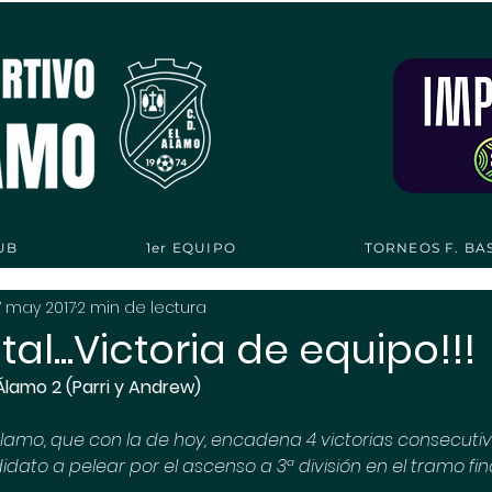
UB
1er EQUIPO
TORNEOS F. BA
7 may 2017
2 min de lectura
tal...Victoria de equipo!!!
Álamo 2 (Parri y Andrew)
 Álamo, que con la de hoy, encadena 4 victorias consecuti
ato a pelear por el ascenso a 3ª división en el tramo fin