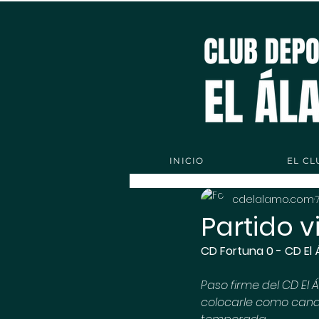
INICIO
EL CL
cdelalamo.com
Partido vi
CD Fortuna 0 - CD El 
Paso firme del CD El
colocarle como candid