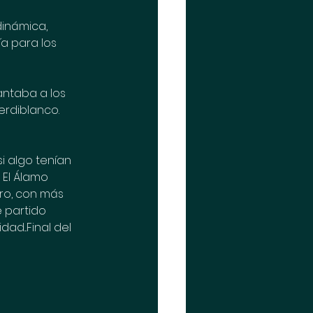
inámica, 
a para los 
antaba a los 
erdiblanco.
i algo tenían 
 El Álamo 
ro, con más 
e partido 
dad...Final del 