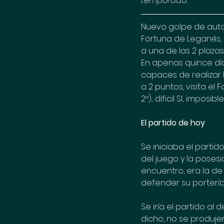
temporada. 
Nuevo golpe de autor
Fortuna de Leganés, 
a una de las 2 plazas
En apenas quince día
capaces de realizar l
a 2 puntos, visita el
2º)... dificil SI... imposibl
El partido de hoy
Se iniciaba el partid
del juego y la poses
encuentro, era la de 
defender su portería
Se iría el partido a
dicho, no se produje