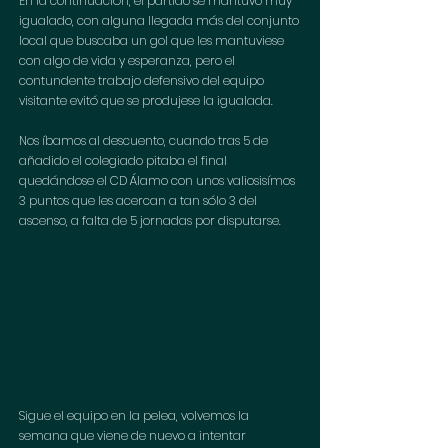
En la continuación, el partido se mantuvo muy 
igualado, con alguna llegada más del conjunto 
local que buscaba un gol que les mantuviese 
con algo de vida y esperanza, pero el 
contundente trabajo defensivo del equipo 
visitante evitó que se produjese la igualada. 
Nos íbamos al descuento, cuando tras 5 de 
añadido el colegiado pitaba el final 
quedándose el CD Álamo con unos valiosisímos 
3 puntos que les acercan a tan sólo 3 del 
ascenso, a falta de 5 jornadas por disputarse. 
Sigue el equipo en la pelea, volvemos la 
semana que viene de nuevo a intentar 