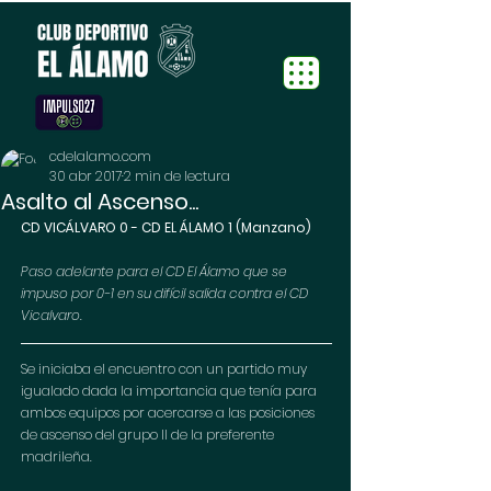
cdelalamo.com
30 abr 2017
2 min de lectura
Asalto al Ascenso...
CD VICÁLVARO 0 - CD EL ÁLAMO 1 (Manzano)
Paso adelante para el CD El Álamo que se 
impuso por 0-1 en su difícil salida contra el CD 
Vicalvaro.
Se iniciaba el encuentro con un partido muy 
igualado dada la importancia que tenía para 
ambos equipos por acercarse a las posiciones 
de ascenso del grupo II de la preferente 
madrileña.