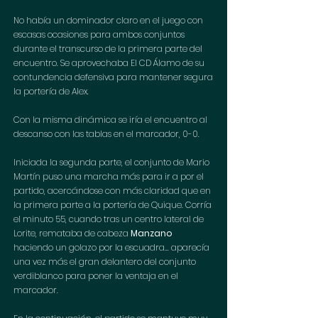
No había un dominador claro en el juego con 
escasas ocasiones para ambos conjuntos 
durante el transcurso de la primera parte del 
encuentro. Se aprovechaba El CD Álamo de su 
contundencia defensiva para mantener segura 
la portería de Alex. 
Con la misma dinámica se iría el encuentro al 
descanso con las tablas en el marcador, 0-0. 
Iniciada la segunda parte, el conjunto de Mario 
Martín puso una marcha más para ir a por el 
partido, acercándose con más claridad que en 
la primera parte a la portería de Quique. Corría 
el minuto 55, cuando tras un centro lateral de 
Lorite, remataba de cabeza 
Manzano 
haciendo un golazo por la escuadra... aparecía 
una vez más el gran delantero del conjunto 
verdiblanco para poner la ventaja en el 
marcador.