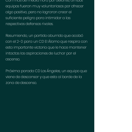
Con más de media hora por delante, ambos 
equipos fueron muy voluntariosos por ofrecer 
algo positivo, pero no lograron crear el 
suficiente peligro para intimidar a las 
respectivas defensas rivales. 
Resumiendo, un partido aburrido que acabó 
con el 2-0 para un CD El Álamo que respira con 
esta importante victoria que le hace mantener 
intactas las aspiraciones de luchar por el 
ascenso.
Próxima parada CD Los Ángeles, un equipo que 
viene de descansar y que esta al borde de la 
zona de descenso.