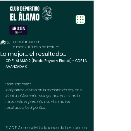
cdelalamo.com
5 mar 2017
1 min de lectura
Lo mejor... el resultado...
CD EL ÁLAMO 2 (Pablo Reyes y Biendi) - CDE LA 
AVANZADA 0
StartFragment
​Mal partido el visto en la mañana de hoy en el 
Municipal Alameño, nos quedaremos con lo 
realmente importante a la vista de los 
resultados, los 3 puntos.
El CD El Álamo volvió a la senda de la victoria en 