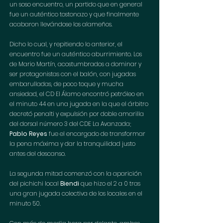
un soso encuentro, un partido que en general 
fue un auténtico tostonazo y que finalmente 
acabaron llevándose los alameños.
Dicho lo cual, y repitiendo lo anterior, el 
encuentro fue un auténtico aburrimiento. Los 
de Mario Martín, acostumbrados a dominar y 
ser protagonistas con el balón, con jugadas 
embarulladas, de poco toque y mucha 
ansiedad, el CD El Álamo encontró petróleo en 
el minuto 44 en una jugada en la que el árbitro 
decretó penalti y expulsión por doble amarilla 
del dorsal número 3 del CDE La Avanzada; 
Pablo Reyes
 fue el encargado de transformar 
la pena máxima y dar la tranquilidad justo 
antes del descanso.
La segunda mitad comenzó con la aparición 
del pichichi local 
Biendi
 que hizo el 2 a 0 tras 
una gran jugada colectiva de los locales en el 
minuto 50.