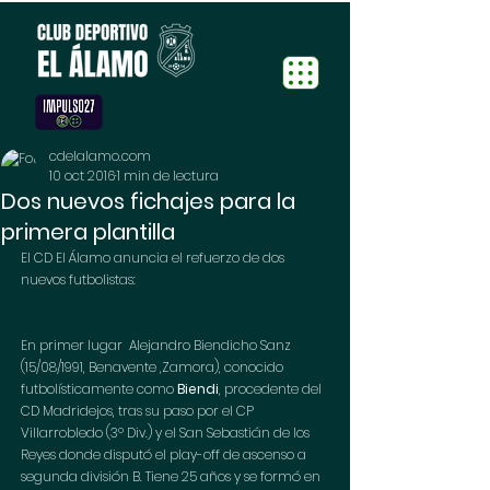
cdelalamo.com
10 oct 2016
1 min de lectura
Dos nuevos fichajes para la
primera plantilla
El CD El Álamo anuncia el refuerzo de dos 
nuevos futbolistas:
En primer lugar  Alejandro Biendicho Sanz 
(15/08/1991, Benavente ,Zamora), conocido 
futbolísticamente como 
Biendi
, procedente del 
CD Madridejos, tras su paso por el CP 
Villarrobledo (3º Div.) y el San Sebastián de los 
Reyes donde disputó el play-off de ascenso a 
segunda división B. Tiene 25 años y se formó en 