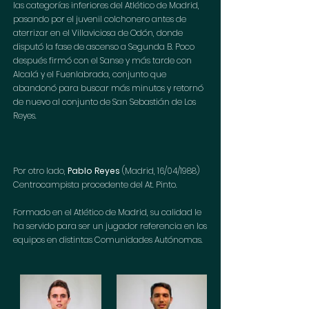
las categorías inferiores del Atlético de Madrid, 
pasando por el juvenil colchonero antes de 
aterrizar en el Villaviciosa de Odón, donde 
disputó la fase de ascenso a Segunda B. Poco 
después firmó con el Sanse y más tarde con 
Alcalá y el Fuenlabrada, conjunto que 
abandonó para buscar más minutos y retornó 
de nuevo al conjunto de San Sebastián de Los 
Reyes.
Por otro lado, 
Pablo Reyes
 (Madrid, 16/04/1988) 
Centrocampista procedente del At. Pinto.
Formado en el Atlético de Madrid, su calidad le 
ha servido para ser un jugador referencia en los 
equipos en distintas Comunidades Autónomas. 