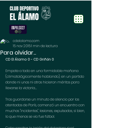
cdelalamo.com
15 nov 2015
1 min de lectura
Para olvidar...
CD El Álamo 0 - CD Griñón 0
Empate a todo en una formidable mañana 
(climatológicamente hablando), en un partido 
donde ni unos ni otros hicieron méritos para 
llevarse la victoria... 
Tras guardarse un minuto de silencio por los 
atentados de París, comenzó un encuentro con 
muchos "incidentes", lesiones, expulsados, si bien, 
lo que menos se vio fue fútbol. 
Cabe resaltar la lesión del delantero rival 