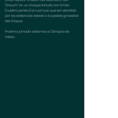
"Greuchi" en un choque fortuíto con Emilio 
(nuestro portero) el cual tuvo que ser atendido 
por las asistencias debido a la posible gravedad 
del choque. 
Próxima jornada visitamos al Olímpico de 
Lisboa. 