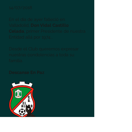
14/07/2018
En el día de ayer falleció en
Valladolid,
Don Vidal Castillo
Celada
, primer Presidente de nuestra
Entidad allá por 1974...
Desde el Club queremos expresar
nuestras condolencias a toda su
familia.
Descanse En Paz
Gracias por todo