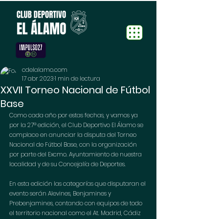
cdelalamo.com
17 abr 2023
1 min de lectura
XXVII Torneo Nacional de Fútbol
Base
Como cada año por estas fechas, y vamos ya 
por la 27ª edición, el Club Deportivo El Álamo se 
complace en anunciar la disputa del Torneo 
Nacional de Fútbol Base, con la organización 
por parte del Excmo. Ayuntamiento de nuestra 
localidad y de su Concejalía de Deportes.
En esta edición las categorías que disputaran el 
evento serán Alevines, Benjamines y 
Prebenjamines, contando con equipos de todo 
el territorio nacional como el At. Madrid, Cádiz 