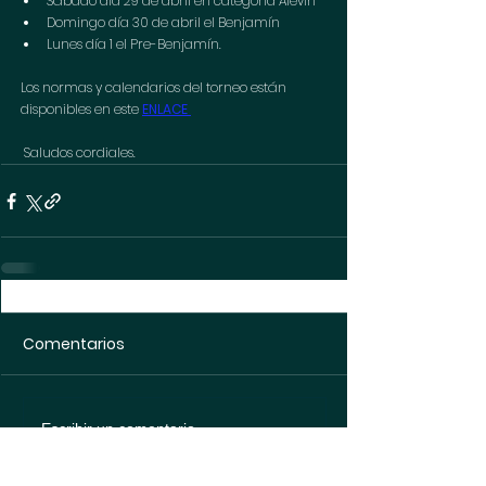
Sábado día 29 de abril en categoría Alevín
Domingo día 30 de abril el Benjamín 
Lunes día 1 el Pre-Benjamín.
Los normas y calendarios del torneo están 
disponibles en este 
ENLACE 
 Saludos cordiales.
Comentarios
Escribir un comentario...