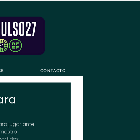
SE
CONTACTO
ara
ara jugar ante 
 mostró 
partidos 