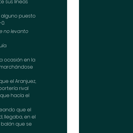
e sus líneas 
o alguno puesto 
-0.
e no levanto 
uía 
a ocasión en la 
a marchándose 
ue el Aranjuez, 
rtería rival 
que hacía el 
eando que el 
 llegaba, en el 
 balón que se 