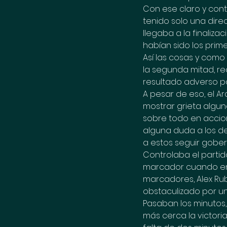
Con ese claro y con
tenido solo una direc
llegaba a la finaliz
habían sido los prim
Así las cosas y como
la segunda mitad, rea
resultado adverso pa
A pesar de eso, el A
mostrar grieta algun
sobre todo en accio
alguna duda a los de 
a estos seguir gobe
Controlaba el partid
marcador cuando en 
marcadores, Alex Rub
obstaculizado por un
Pasaban los minutos
más cerca la victori