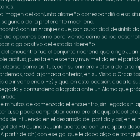
orias.
a imagen del conjunto alameño correspondió a esa situ
o segundo de la preferente madrileña.
ncontró con un Aranjuez que, con autoridad, desinhibido 
 dio opciones como para, viendo cómo se iba desarroll
car algo positivo del estadio ribereño.
al del encuentro fue el conjunto ribereño que dirige Juan L
ble actitud, puesta en escena y muy metido en el parti
 alzarse, como así fue, con su primera victoria de la te
ordemos, rozó la jornada anterior, en su Visita a Orcasitas
 de ir venciendo 1-3) y que, en esta ocasión, dada la su
, pegada y contundencia lograba ante un Álamo que prá
artido.
ce minutos de comenzado el encuentro, sin llegadas ni 
tería, se podía comprobar cómo era el equipo local el q
ás de influencia en el desarrollo del partido y así, en el 
 gol del 1-0 cuando Juanki acertaba con un disparo desde
A partir de ahí, con ese gol que le daba algo de tranquil