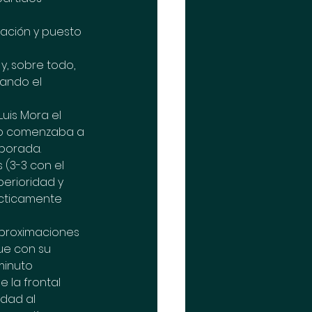
ación y puesto 
y, sobre todo, 
ando el 
uis Mora el 
do comenzaba a 
mporada.
 (3-3 con el 
perioridad y 
cticamente 
aproximaciones 
ue con su 
minuto 
 la frontal 
idad al 