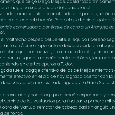
alameño que dirige Diego Meijide, adelantaba tímidament
r el juego de superioridad del equipo local. 
viendo como seguía desarrollándose el partido, sin éxit
nta era el central ribereño Pepe el que hacía el gol del 2
 partido comenzaba a ponérsele de cara a un Aranjuez qu
or.
l maltrecho césped del Deleite, el equipo ribereño seg
r ante un Álamo inoperante y desaparecido en ataque.
 habría que contabilizar, en el minuto treinta y cinco, un
ado por un jugador alameño dentro del área, terminab
 poniendo en ciertos apuros a Tudor.
ada fue el bagaje ofensivo de los de Meijide mientras q
te efectivo en el día de hoy, lograba acertar con la po
después de esa mencionada jugada, era Guille Sofio el 
te resultado y con el equipo alameño esperando y des
 camino de los vestuarios para finalizar la primera mitad,
0 obra de Manu, al rematar de cabeza casi sin ángulo un
a de fondo.