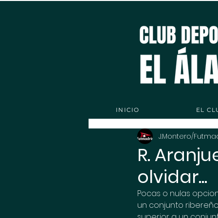
INICIO
EL CL
J.Montero/Futma
R. Aranju
olvidar...
Pocas o nulas opcion
un conjunto ribereño
superior a un conjunto