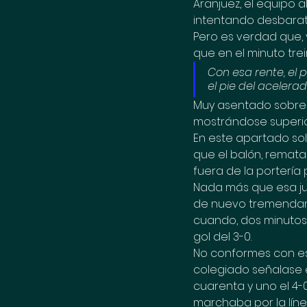
Aranjuez, el equipo 
intentando desbarata
Pero es verdad que, 
que en el minuto trei
Con esa rente, el
el pie del acelerad
Muy asentado sobre e
mostrándose superio
En este apartado solo
que el balón, remat
fuera de la portería
Nada más que esa jug
de nuevo tremendamen
cuando, dos minutos 
gol del 3-0.
No conformes con es
colegiado señalase el
cuarenta y uno el 4-
marchaba por la líne