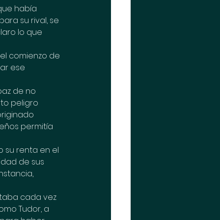
que había 
ara su rival, se 
laro lo que 
 el comienzo de 
lar ese 
paz de no 
to peligro 
riginado 
reños permitía 
su renta en el 
idad de sus 
stancia, 
taba cada vez 
omo Tudor, a 