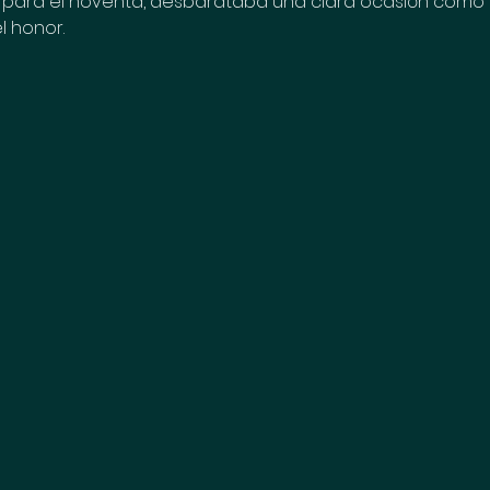
s para el noventa, desbarataba una clara ocasión como
l honor.