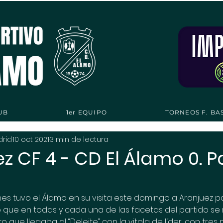
UB
1er EQUIPO
TORNEOS F. BA
drid
10 oct 2021
3 min de lectura
ez CF 4 - CD El Álamo 0. P
es tuvo el Álamo en su visita este domingo a Aranjuez p
 que en todas y cada una de las facetas del partido se
 que llegaba al “Deleite” con la vitola de líder, con tres 