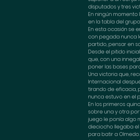
disputados y tres vict
En ningún momento l
en la tabla del grup
En esta ocasión se e
con pegada nunca le
partido, pensar en sa
Desde el pitido inici
que, con una innega
poner las bases para
Una victoria que, rec
Internacional después
tirando de eficacia
nunca estuvo en el p
En los primeros quin
sobre una y otra por
juego le ponía algo m
dieciocho llegaba el
para batir a Olmedo. 