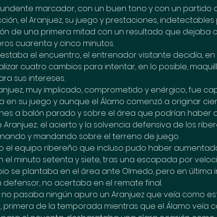
tundente marcador, con un buen tono y con un partido 
ción, el Aranjuez, su juego y prestaciones, indetectables p
ación de una primera mitad con un resultado que dejaba c
eros cuarenta y cinco minutos.
 estaba el encuentro, el entrenador visitante decidía, en
lizar cuatro cambios para intentar, en lo posible, maquil
ra sus intereses.
ranjuez, muy implicado, comprometido y enérgico, fue ca
a en su juego y aunque el Álamo comenzó a originar cier
nes a balón parado y sobre el área que podrían haber o
Aranjuez; el acierto y la solvencia defensiva de los ribe
rnando y mandando sobre el terreno de juego.
o el equipo ribereño que incluso pudo haber aumentado 
el minuto setenta y siete, tras una escapada por veloc
io se plantaba en el área ante Olmedo, pero en última in
 defensor, no acertaba en el remate final.
, no pasaba ningún apuro un Aranjuez que veía como es
a, primera de la temporada mientras que el Álamo veía c