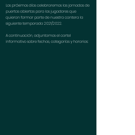
Los próximos días celebraremos las jornadas de 
puertas abiertas para los jugadores que 
quieran formar parte de nuestra cantera la 
siguiente temporada 2021/2022.
A continuación, adjuntamos el cartel 
informativo sobre fechas, categorías y horarios: