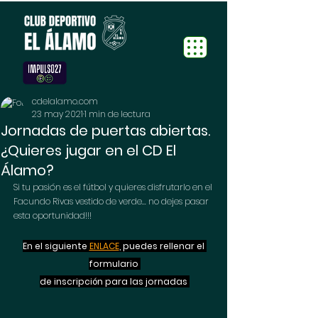
cdelalamo.com
23 may 2021
1 min de lectura
Jornadas de puertas abiertas.
¿Quieres jugar en el CD El
Álamo?
Si tu pasión es el fútbol y quieres disfrutarlo en el 
Facundo Rivas vestido de verde... no dejes pasar 
esta oportunidad!!!
En el siguiente 
ENLACE
, puedes rellenar el 
formulario 
de inscripción para las jornadas 