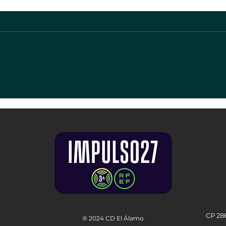
CP 28
® 2024 CD El Álamo