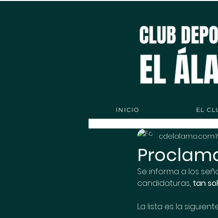
INICIO
EL CL
cdelalamo.com
Proclama
Se informa a los señ
candidaturas, 
tan so
La lista es la siguiente