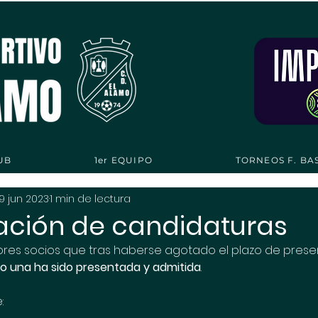
UB
1er EQUIPO
TORNEOS F. BA
19 jun 2023
1 min de lectura
ción de candidaturas
ores socios que tras haberse agotado el plazo de prese
lo una ha sido presentada y admitida
.
: