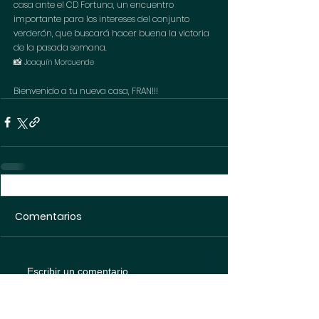
casa ante el CD Fortuna, un encuentro 
importante para los intereses del conjunto 
verderón, que buscará hacer buena la victoria 
de la pasada semana.
📸 
Joaquín Morcuende
Bienvenido a tu nueva casa, FRAN!!!
Comentarios
Escribir un comentario...