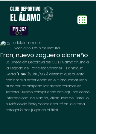
cdelalamo.com
5 oct 2022
1 min de lectura
Fran, nuevo zaguero alameño
La Dirección Deportiva del CD El Álamo anuncia 
la llegada de Francisco Sánchez - Paniagua 
Sierra, "
FRAN
" (20/10/1988), defensa que cuenta 
con amplia experiencia en el fútbol madrileño 
al haber participado varias temporadas en 
Tercera División compitiendo con equipos como 
Internacional de Madrid, Villanueva del Pardillo 
o Atlético de Pinto, donde debutó en la citada 
categoría tras jugar en el filial.