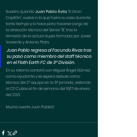
Nuestro querido 
Juan Pablo Ávila
 "El Gran 
Capitán", vuelve a la que fuera su casa durante 
tanto tiempo y lo hace para hacerse cargo de 
la dirección técnica del Senior "B", tras la 
dimisión de la actual dupla formada por Javier 
Valverde y Antonio Plata.
Juan Pablo regresa al Facundo Rivas tras 
su paso como miembro del staff técnico 
en el Flath Earth FC de 3ª División.
En su retorno contará con Miguel Ángel Gómez 
como ayudante y se espera debute como 
técnico del 2º equipo en la 5ª jornada, visitando 
al CD Cubas el fin de semana del 16/17 de enero 
del 2021.
Mucha suerte Juan Pablo!!!