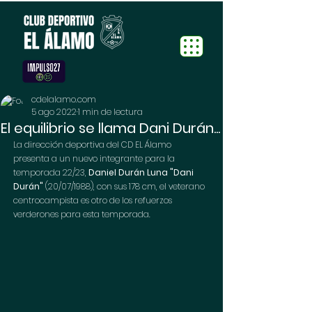
cdelalamo.com
5 ago 2022
1 min de lectura
El equilibrio se llama Dani Durán...
La dirección deportiva del CD EL Álamo 
presenta a un nuevo integrante para la 
temporada 22/23, 
Daniel Durán Luna "Dani 
Durán"
 (20/07/1988), con sus 178 cm, el veterano 
centrocampista es otro de los refuerzos 
verderones para esta temporada.