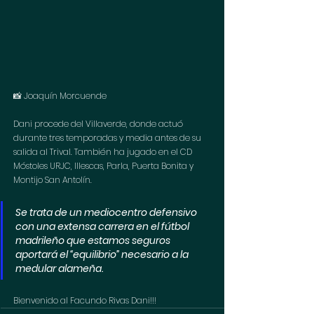
📸 
Joaquín Morcuende
Dani procede del Villaverde, donde actuó 
durante tres temporadas y media antes de su 
salida al Trival. También ha jugado en el CD 
Móstoles URJC, Illescas, Parla, Puerta Bonita y 
Montijo San Antolín.
Se trata de un mediocentro defensivo 
con una extensa carrera en el fútbol 
madrileño que estamos seguros 
aportará el “equilibrio” necesario a la 
medular alameña.
Bienvenido al Facundo Rivas Dani!!!