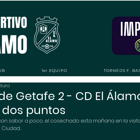
UB
1er EQUIPO
TORNEOS F. BA
ctura
de Getafe 2 - CD El Álamo
.. dos puntos
 con sabor a poco, el cosechado esta mañana en la visit
Ciudad...