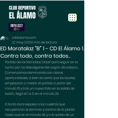
cdelalamo.com
22 may 2023
1 min de lectura
ED Moratalaz "B" 1 - CD El Álamo 1.
Contra todo, contra todos...
Partido de los llamados "clave" para seguir en la 
lucha por no descolgarse del vagón de cabeza... 
Comenzamos dominando con claras 
oportunidades, si bien es cierto que los locales 
empezaron a nivelar el partido a partir del 
minuto 15 y tras un nuevo fallo en la salida de 
balón, llegó el 1 a 0 en el minuto 29.
El tanto local espoleo a los nuestros que 
recuperaron el dominio y control de la pelota 
hasta que en el minuto 40 y a la salida de un 