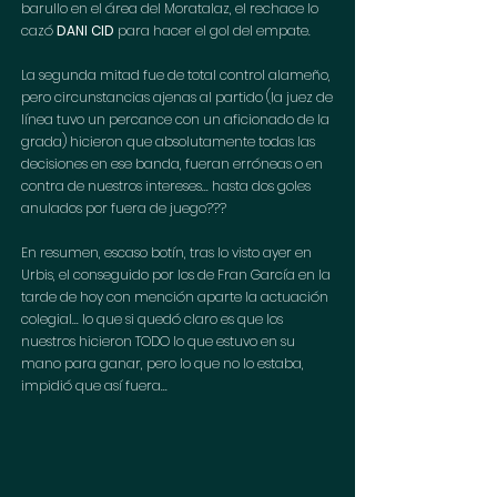
barullo en el área del Moratalaz, el rechace lo 
cazó 
DANI CID
 para hacer el gol del empate. 
La segunda mitad fue de total control alameño, 
pero circunstancias ajenas al partido (la juez de 
línea tuvo un percance con un aficionado de la 
grada) hicieron que absolutamente todas las 
decisiones en ese banda, fueran erróneas o en 
contra de nuestros intereses... hasta dos goles 
anulados por fuera de juego???
En resumen, escaso botín, tras lo visto ayer en 
Urbis, el conseguido por los de Fran García en la 
tarde de hoy con mención aparte la actuación 
colegial... lo que si quedó claro es que los 
nuestros hicieron TODO lo que estuvo en su 
mano para ganar, pero lo que no lo estaba, 
impidió que así fuera...