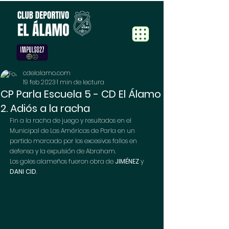
cdelalamo.com
19 feb 2023
1 min de lectura
CP Parla Escuela 5 - CD El Álamo
2. Adiós a la racha
Fin a la racha de juego y resultados en el 
Municipal de Las Américas de Parla en un 
partido marcado por los excesivos fallos en 
defensa y la expulsión de Abraham.
Los goles alameños fueron obra de 
JIMÉNEZ
 y 
DANI CID
.