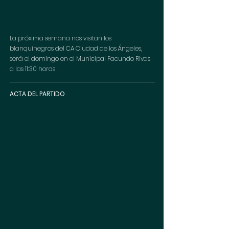
La próxima semana nos visitan los 
blanquinegros del CA Ciudad de los Ángeles, 
será el domingo en el Municipal Facundo Rivas 
a las 11:30 horas 
ACTA DEL PARTIDO